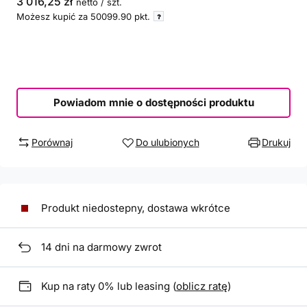
3 016,25 zł
netto
/
szt.
Możesz kupić za
50099.90
pkt.
Powiadom mnie o dostępności produktu
Porównaj
Do ulubionych
Drukuj
Produkt niedostepny, dostawa wkrótce
14
dni na darmowy zwrot
Kup na raty 0% lub leasing (
oblicz ratę
)