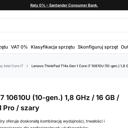
Raty 0% – Santander Consumer Bank.
zętu
VAT 0%
Klasyfikacja sprzętu
Skonfiguruj sprzęt
Out
y Intel Core i7
Lenovo ThinkPad T14s Gen 1 Core i7 10610U (10-gen.) 1,8 GH
 10610U (10-gen.) 1,8 GHz / 16 GB /
 Pro / szary
y oferuje doskonałą kombinację wydajności, trwałości i
rozwiązania dla profesjonalnych użytkowników.