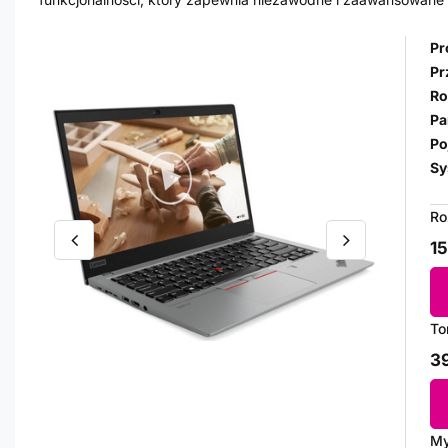
Pr
Pr
Ro
Pa
Po
Sy
Ro
15
To
39
My