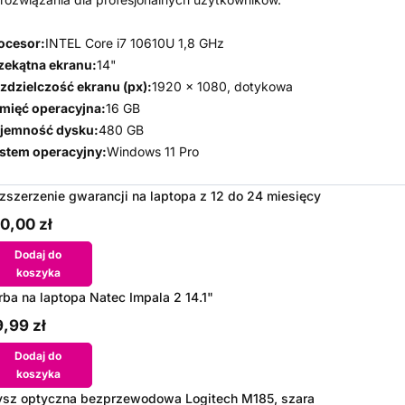
ocesor:
INTEL Core i7 10610U 1,8 GHz
zekątna ekranu:
14"
zdzielczość ekranu (px):
1920 x 1080, dotykowa
mięć operacyjna:
16 GB
jemność dysku:
480 GB
stem operacyjny:
Windows 11 Pro
zszerzenie gwarancji na laptopa z 12 do 24 miesięcy
0,00 zł
Dodaj do
koszyka
rba na laptopa Natec Impala 2 14.1"
,99 zł
Dodaj do
koszyka
sz optyczna bezprzewodowa Logitech M185, szara