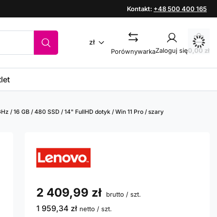
Kontakt:
+48 500 400 165
zł
Zaloguj się
0,00 zł
Porównywarka
let
z / 16 GB / 480 SSD / 14" FullHD dotyk / Win 11 Pro / szary
2 409,99 zł
brutto
/
szt.
1 959,34 zł
netto
/
szt.