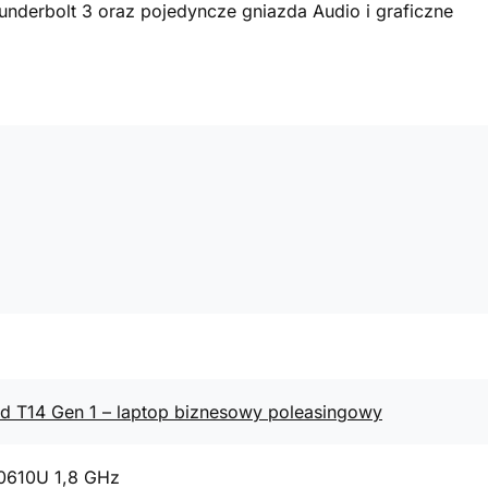
underbolt 3 oraz pojedyncze gniazda Audio i graficzne
d T14 Gen 1 – laptop biznesowy poleasingowy
10610U 1,8 GHz