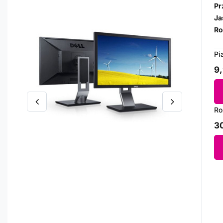
Pr
Ja
Ro
Pi
9,
Ro
30