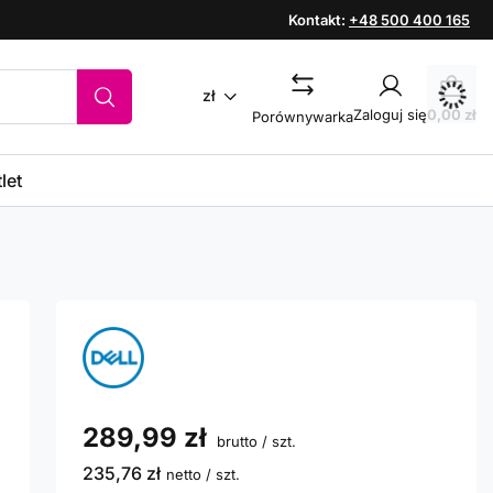
Kontakt:
+48 500 400 165
zł
Zaloguj się
0,00 zł
Porównywarka
let
289,99 zł
brutto
/
szt.
235,76 zł
netto
/
szt.