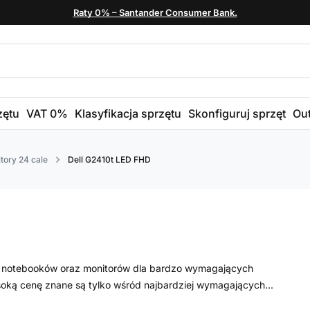
Raty 0% – Santander Consumer Bank.
zętu
VAT 0%
Klasyfikacja sprzętu
Skonfiguruj sprzęt
Out
tory 24 cale
Dell G2410t LED FHD
w, notebooków oraz monitorów dla bardzo wymagających
oką cenę znane są tylko wśród najbardziej wymagających...