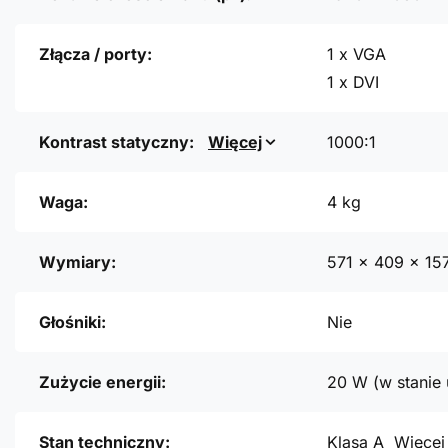
Złącza / porty:
1 x VGA
1 x DVI
Kontrast statyczny:
Więcej
1000:1
Waga:
4 kg
Wymiary:
571 x 409 x 1
Głośniki:
Nie
Zużycie energii:
20 W (w stanie 
Stan techniczny:
Klasa A
Więcej