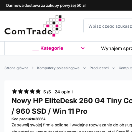
Darmowa dostawa za zakupy powyżej 50 zł
Kategorie
Wynajem spr
Strona główna
Komputery poleasingowe
Producenci
Komput
24 opinii
5 /5
Nowy HP EliteDesk 260 G4 Tiny Cor
/ 960 SSD / Win 11 Pro
Kod produktu
38864
Zapewnij swojej firmie solidne i wydajne rozwiązanie do obsłu
ale potężny komputer stacjonarny z procesorem Intel Core i