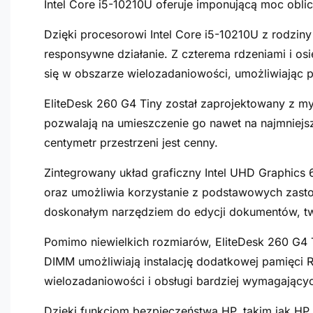
Intel Core i5-10210U oferuje imponującą moc ob
Dzięki procesorowi Intel Core i5-10210U z rodziny
responsywne działanie. Z czterema rdzeniami i o
się w obszarze wielozadaniowości, umożliwiając 
EliteDesk 260 G4 Tiny został zaprojektowany z my
pozwalają na umieszczenie go nawet na najmniejszy
centymetr przestrzeni jest cenny.
Zintegrowany układ graficzny Intel UHD Graphics 
oraz umożliwia korzystanie z podstawowych zasto
doskonałym narzędziem do edycji dokumentów, twor
Pomimo niewielkich rozmiarów, EliteDesk 260 G4
DIMM umożliwiają instalację dodatkowej pamięci 
wielozadaniowości i obsługi bardziej wymagających
Dzięki funkcjom bezpieczeństwa HP, takim jak HP 