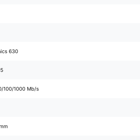
hics 630
05
0/100/1000 Mb/s
 mm