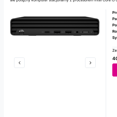
Pr
Pa
Po
Ro
Sy
Ze
40