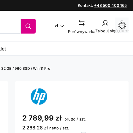
Kontakt:
+48 500 400 165
zł
Zaloguj się
0,00 zł
Porównywarka
let
 32 GB / 960 SSD / Win 11 Pro
2 789,99 zł
brutto
/
szt.
2 268,28 zł
netto
/
szt.