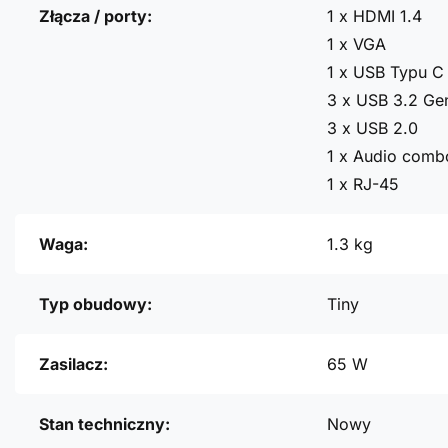
Złącza / porty:
1 x HDMI 1.4
1 x VGA
1 x USB Typu C
3 x USB 3.2 Ge
3 x USB 2.0
1 x Audio comb
1 x RJ-45
Waga:
1.3 kg
Typ obudowy:
Tiny
Zasilacz:
65 W
Stan techniczny:
Nowy