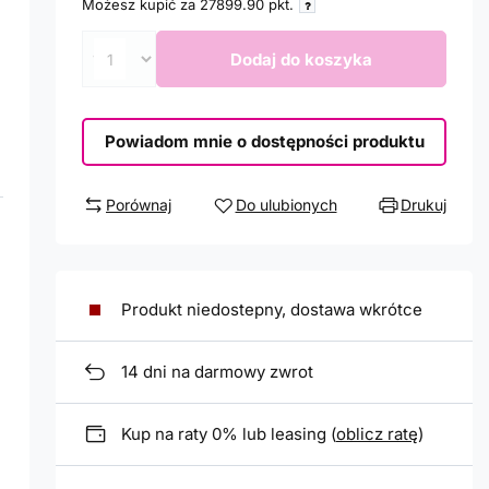
Możesz kupić za
27899.90
pkt.
Dodaj do koszyka
Powiadom mnie o dostępności produktu
Porównaj
Do ulubionych
Drukuj
Produkt niedostepny, dostawa wkrótce
14
dni na darmowy zwrot
Kup na raty 0% lub leasing (
oblicz ratę
)