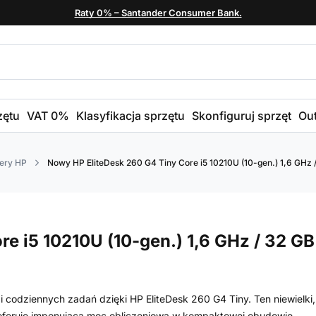
Raty 0% – Santander Consumer Bank.
zętu
VAT 0%
Klasyfikacja sprzętu
Skonfiguruj sprzęt
Out
ery HP
Nowy HP EliteDesk 260 G4 Tiny Core i5 10210U (10-gen.) 1,6 GHz /
e i5 10210U (10-gen.) 1,6 GHz / 32 GB
gi codziennych zadań dzięki HP EliteDesk 260 G4 Tiny. Ten niewielki,
5 oferuje imponującą moc obliczeniową w kompaktowej obudowie.