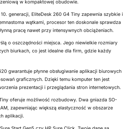
liczeniową w kompaktowej obudowie.
 10. generacji, EliteDesk 260 G4 Tiny zapewnia szybkie i
siemnastoma wątkami, procesor ten doskonale sprawdza
płynną pracę nawet przy intensywnych obciążeniach.
ślą o oszczędności miejsca. Jego niewielkie rozmiary
ch biurkach, co jest idealne dla firm, gdzie każdy
620 gwarantuje płynne obsługiwanie aplikacji biurowych
sowań graficznych. Dzięki temu komputer ten jest
zenia prezentacji i przeglądania stron internetowych.
 Tiny oferuje możliwość rozbudowy. Dwa gniazda SO-
RAM, zapewniając większą elastyczność w obszarze
 aplikacji.
Sure Start Gen5 czy HP Sure Click, Twoje dane są