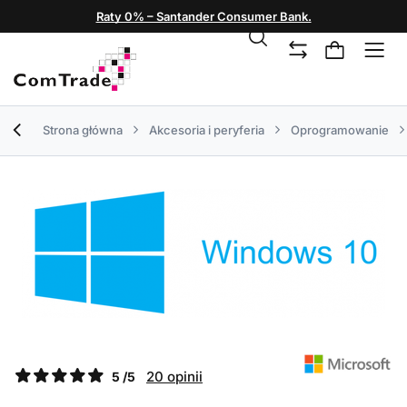
Raty 0% – Santander Consumer Bank.
Strona główna
Akcesoria i peryferia
Oprogramowanie
20 opinii
5 /5