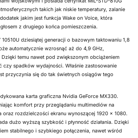
mami wojskowymi i posiada certyfikat MIL-STD-810G
osferycznych takich jak niskie temperatury, zalanie
odatek jakim jest funkcja Wake on Voice, która
 głosem z drugiego końca pomieszczenia.
7 10510U dziesiątej generacji o bazowym taktowaniu 1,8
może automatycznie wzrosnąć aż do 4,9 GHz,
j. Dzięki temu nawet pod zwiększonym obciążeniem
ięć czy spadków wydajności. Właśnie zastosowanie
ost przyczynia się do tak świetnych osiągów tego
dedykowana karta graficzna Nvidia GeForce MX330.
ając komfort przy przeglądaniu multimediów na
a oraz rozdzielczości ekranu wynoszącej 1920 x 1080.
da dużo wyższą szybkość i płynność działania. Dzięki
niem stabilnego i szybkiego połączenia, nawet wśród