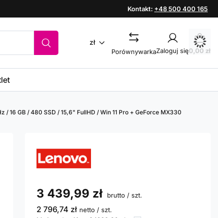
Kontakt:
+48 500 400 165
zł
Zaloguj się
0,00 zł
Porównywarka
let
z / 16 GB / 480 SSD / 15,6" FullHD / Win 11 Pro + GeForce MX330
3 439,99 zł
brutto
/
szt.
2 796,74 zł
netto
/
szt.