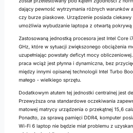
został przetestowany pod kątem zgodności z nor
dający pewność wytrzymania różnych warunków atm
czy burze piaskowe. Urządzenie posiada ciekawy d
umożliwia wybudzanie laptopa z otwartą pokrywą
Zastosowaną jednostką procesora jest Intel Core i
GHz, które w sytuacji zwiększonego obciążenia 
uzupełniając powstały deficyt mocy obliczeniowe
praca wciąż jest płynna i dynamiczna, bez przyc
między innymi opisanej technologii Intel Turbo Bo
małego - wielkiego sprzętu.
Dodatkowym atutem tej jednostki centralnej jest 
Przewyższa ona standardowe oczekiwania zapewni
matowej matrycy urządzenia o przekątnej 15,6 cal
Ponadto, za sprawą pamięci DDR4, komputer posia
Wi-Fi 6 laptop nie będzie miał problemu z uzyska