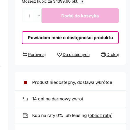
Możesz kupić za
34399.90
pkt.
Dodaj do koszyka
Powiadom mnie o dostępności produktu
Porównaj
Do ulubionych
Drukuj
Produkt niedostepny, dostawa wkrótce
14
dni na darmowy zwrot
Kup na raty 0% lub leasing (
oblicz ratę
)