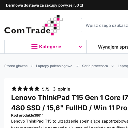
Darmowa dostawa za zakupy powyżej 50 zł
Kategorie
Wynajem spr
Strona główna
Laptopy poleasingowe
Seria procesora
Laptop
3 opinie
5 /5
Lenovo ThinkPad T15 Gen 1 Core i7 
480 SSD / 15,6" FullHD / Win 11 P
Kod produktu
38614
Lenovo ThinkPad T15 to urządzenie spełniające zapotrzebowa
kątem zgodności z normami wojskowymi i posiada certyfika