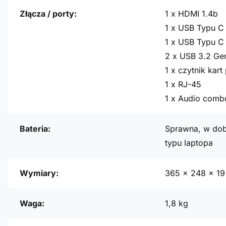
Złącza / porty:
1 x HDMI 1.4b
1 x USB Typu C 
1 x USB Typu C 
2 x USB 3.2 Ge
1 x czytnik kar
1 x RJ-45
1 x Audio comb
Bateria:
Sprawna, w dob
typu laptopa
Wymiary:
365 x 248 x 1
Waga:
1,8 kg