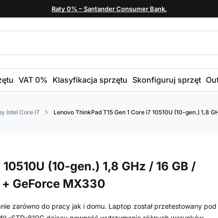
Raty 0% – Santander Consumer Bank.
zętu
VAT 0%
Klasyfikacja sprzętu
Skonfiguruj sprzęt
Out
y Intel Core i7
Lenovo ThinkPad T15 Gen 1 Core i7 10510U (10-gen.) 1,8 GH
10510U (10-gen.) 1,8 GHz / 16 GB /
ro + GeForce MX330
nie zarówno do pracy jak i domu. Laptop został przetestowany pod
t MIL-STD-810G dający pewność wytrzymania różnych warunków