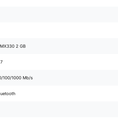
e MX330 2 GB
87
0/100/1000 Mb/s
luetooth