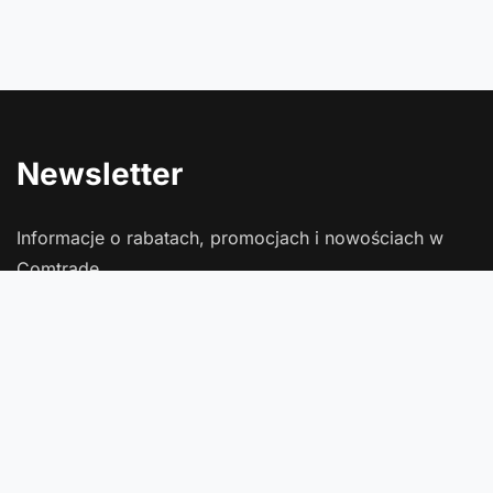
Newsletter
Informacje o rabatach, promocjach i nowościach w
Comtrade
Podaj swój adres e-mail
Wyrażam zgodę na przetwarzanie moich danych osobowych
(adres e-mail) na potrzeby wysyłki newslettera z informacją
handlową (marketing). Więcej w
polityce prywatności
.
Zapisz się