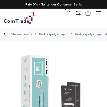
Raty 0% – Santander Consumer Bank.
Strona główna
Podzespoły i części
Podzespoły i części 