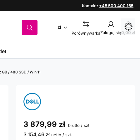
Kontakt:
+48 500 400 165
zł
Zaloguj się
0,00 zł
Porównywarka
let
32 GB / 480 SSD / Win 11
3 879,99 zł
brutto
/
szt.
3 154,46 zł
netto
/
szt.