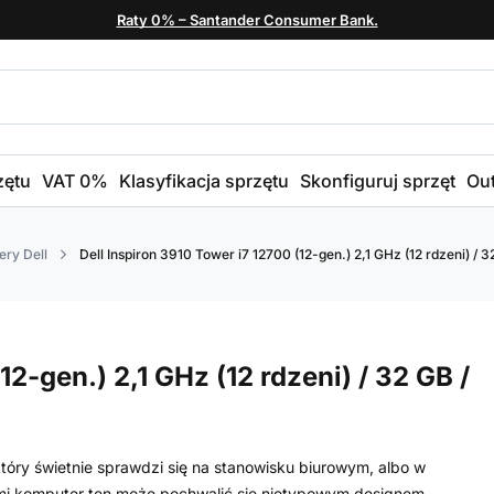
Raty 0% – Santander Consumer Bank.
zętu
VAT 0%
Klasyfikacja sprzętu
Skonfiguruj sprzęt
Out
ry Dell
Dell Inspiron 3910 Tower i7 12700 (12-gen.) 2,1 GHz (12 rdzeni) / 
12-gen.) 2,1 GHz (12 rdzeni) / 32 GB /
który świetnie sprawdzi się na stanowisku biurowym, albo w
i komputer ten może pochwalić się nietypowym designem.