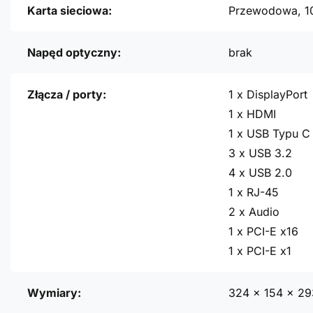
Karta sieciowa:
Przewodowa, 1
Napęd optyczny:
brak
Złącza / porty:
1 x DisplayPort
1 x HDMI
1 x USB Typu C
3 x USB 3.2
4 x USB 2.0
1 x RJ-45
2 x Audio
1 x PCI-E x16
1 x PCI-E x1
Wymiary:
324 x 154 x 2