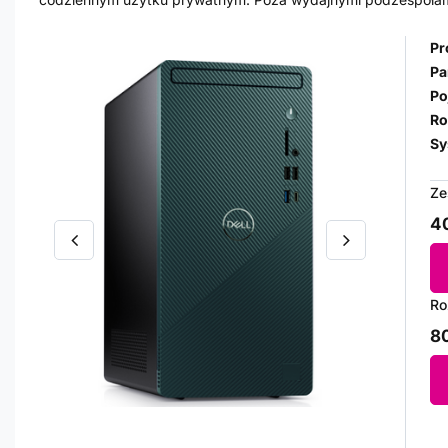
Pr
Pa
Po
Ro
Sy
Ze
40
Ro
80