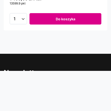
13599.9
pkt
punktów
Do koszyka
Newsletter
Informacje o rabatach, promocjach i nowościach w
Comtrade
Podaj swój adres e-mail