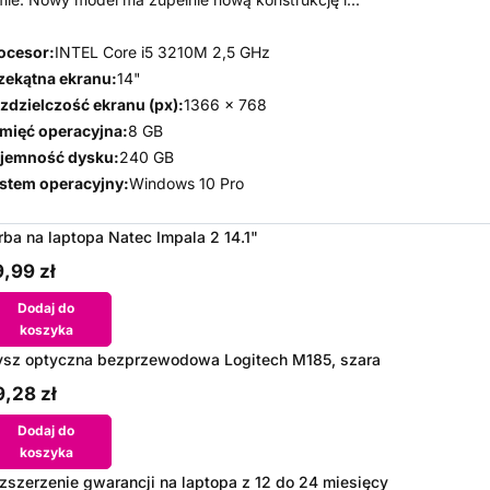
ocesor:
INTEL Core i5 3210M 2,5 GHz
zekątna ekranu:
14"
zdzielczość ekranu (px):
1366 x 768
mięć operacyjna:
8 GB
jemność dysku:
240 GB
stem operacyjny:
Windows 10 Pro
rba na laptopa Natec Impala 2 14.1"
,99 zł
Dodaj do
koszyka
sz optyczna bezprzewodowa Logitech M185, szara
,28 zł
Dodaj do
koszyka
zszerzenie gwarancji na laptopa z 12 do 24 miesięcy