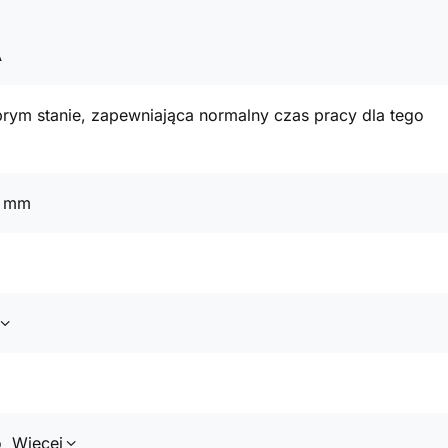
A
rym stanie, zapewniająca normalny czas pracy dla tego
2 mm
o
Więcej