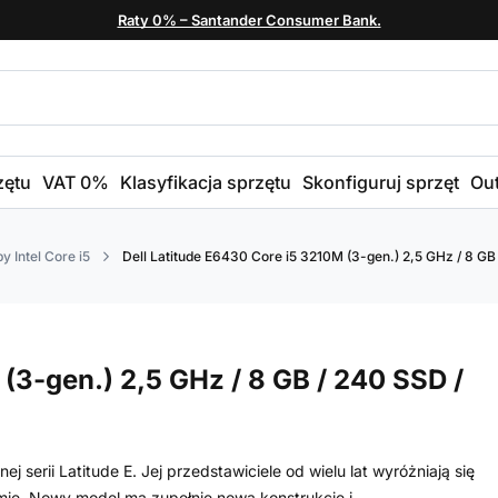
Raty 0% – Santander Consumer Bank.
zętu
VAT 0%
Klasyfikacja sprzętu
Skonfiguruj sprzęt
Out
y Intel Core i5
Dell Latitude E6430 Core i5 3210M (3-gen.) 2,5 GHz / 8 GB 
(3-gen.) 2,5 GHz / 8 GB / 240 SSD /
j serii Latitude E. Jej przedstawiciele od wielu lat wyróżniają się
mie. Nowy model ma zupełnie nową konstrukcję i...