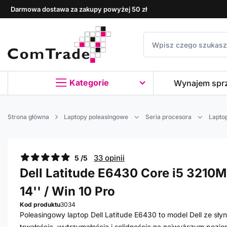
Darmowa dostawa za zakupy powyżej 50 zł
Kategorie
Wynajem spr
Strona główna
Laptopy poleasingowe
Seria procesora
Laptop
33 opinii
5 /5
Dell Latitude E6430 Core i5 3210M 
14'' / Win 10 Pro
Kod produktu
3034
Poleasingowy laptop Dell Latitude E6430 to model Dell ze słynne
trwałością, wytrzymałością i solidnością na najwyższym pozio