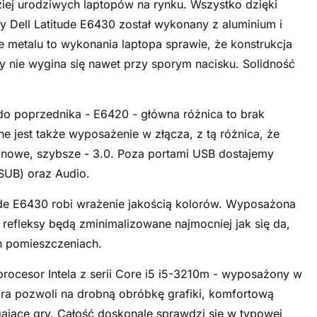
ziej urodziwych laptopów na rynku. Wszystko dzięki
 Dell Latitude E6430 został wykonany z aluminium i
e metalu to wykonania laptopa sprawie, że konstrukcja
cy nie wygina się nawet przy sporym nacisku. Solidność
o poprzednika - E6420 - główna różnica to brak
 jest także wyposażenie w złącza, z tą różnica, że
z nowe, szybsze - 3.0. Poza portami USB dostajemy
-SUB) oraz Audio.
ude E6430 robi wrażenie jakością kolorów. Wyposażona
 refleksy będą zminimalizowane najmocniej jak się da,
h pomieszczeniach.
rocesor Intela z serii Core i5 i5-3210m - wyposażony w
tóra pozwoli na drobną obróbkę grafiki, komfortową
ające gry. Całość doskonale sprawdzi się w typowej