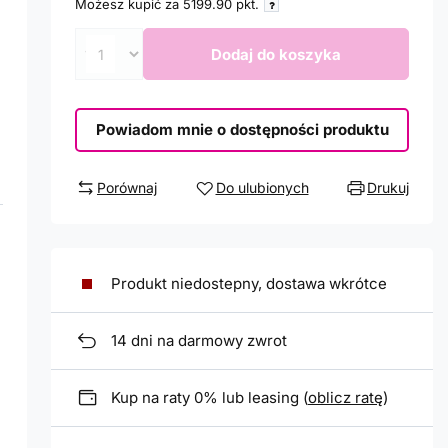
Możesz kupić za
5199.90
pkt.
Dodaj do koszyka
Powiadom mnie o dostępności produktu
Porównaj
Do ulubionych
Drukuj
Produkt niedostepny, dostawa wkrótce
14
dni na darmowy zwrot
Kup na raty 0% lub leasing (
oblicz ratę
)