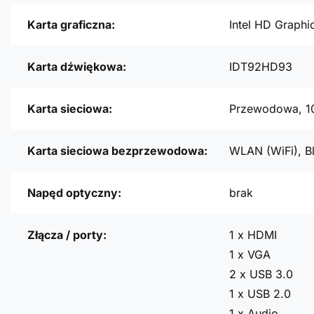
Karta graficzna:
Intel HD Graphi
Karta dźwiękowa:
IDT92HD93
Karta sieciowa:
Przewodowa, 1
Karta sieciowa bezprzewodowa:
WLAN (WiFi), B
Napęd optyczny:
brak
Złącza / porty:
1 x HDMI
1 x VGA
2 x USB 3.0
1 x USB 2.0
1 x Audio