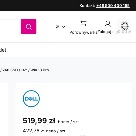
Kontakt:
+48 500 400 165
zł
Zaloguj się
0,00 zł
Porównywarka
let
/ 240 SSD / 14'' / Win 10 Pro
519,99 zł
brutto
/
szt.
422,76 zł
netto
/
szt.