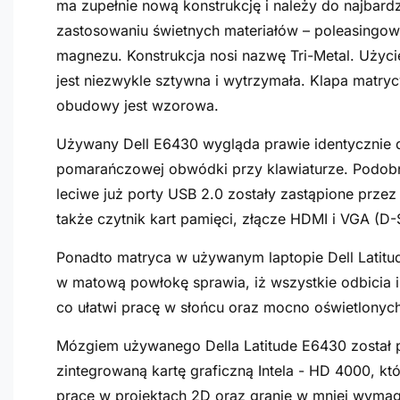
ma zupełnie nową konstrukcję i należy do najbard
zastosowaniu świetnych materiałów – poleasingowy
magnezu. Konstrukcja nosi nazwę Tri-Metal. Użyci
jest niezwykle sztywna i wytrzymała. Klapa matry
obudowy jest wzorowa.
Używany Dell E6430 wygląda prawie identycznie d
pomarańczowej obwódki przy klawiaturze. Podobne
leciwe już porty USB 2.0 zostały zastąpione prze
także czytnik kart pamięci, złącze HDMI i VGA (D
Ponadto matryca w używanym laptopie Dell Latit
w matową powłokę sprawia, iż wszystkie odbicia i
co ułatwi pracę w słońcu oraz mocno oświetlonyc
Mózgiem używanego Della Latitude E6430 został p
zintegrowaną kartę graficzną Intela - HD 4000, k
pracę w projektach 2D oraz granie w mniej wymag