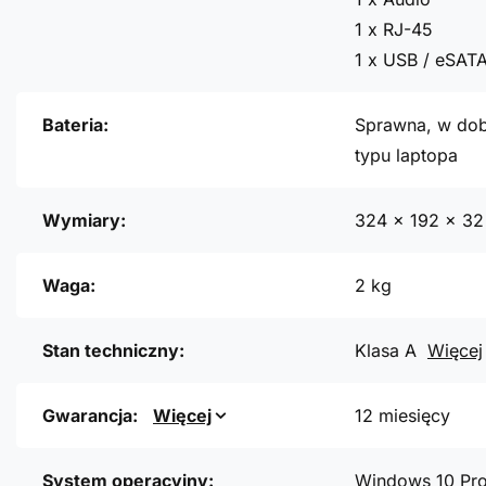
1 x RJ-45
1 x USB / eSAT
Bateria:
Sprawna, w dob
typu laptopa
Wymiary:
324 x 192 x 3
Waga:
2 kg
Stan techniczny:
Klasa A
Więcej
Gwarancja:
Więcej
12 miesięcy
System operacyjny:
Windows 10 Pr