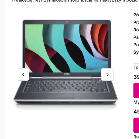
Pr
Pr
Ro
Pa
Po
Sy
To
39
My
49
Ro