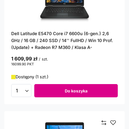
Dell Latitude E5470 Core i7 6600u (6-gen.) 2,6
GHz / 16 GB / 240 SSD / 14'' FullHD / Win 10 Prof.
(Update) + Radeon R7 M360 / Klasa A-
1 609,99 zł
/
szt.
16099.90
PKT
punktów
Dostępny (1 szt.)
Do koszyka
Ilość produktów