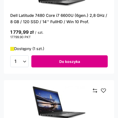
Dell Latitude 7480 Core i7 6600U (6gen.) 2,8 GHz /
8 GB / 120 SSD / 14'' FullHD / Win 10 Prof.
1 779,99 zł
/
szt.
17799.90
PKT
punktów
Dostępny (1 szt.)
Do koszyka
Ilość produktów