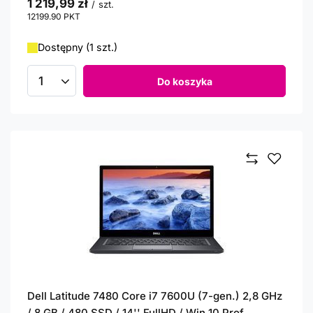
1 219,99 zł
/
szt.
12199.90
PKT
punktów
Dostępny (1 szt.)
Do koszyka
Ilość produktów
Dell Latitude 7480 Core i7 7600U (7-gen.) 2,8 GHz
/ 8 GB / 480 SSD / 14'' FullHD / Win 10 Prof.