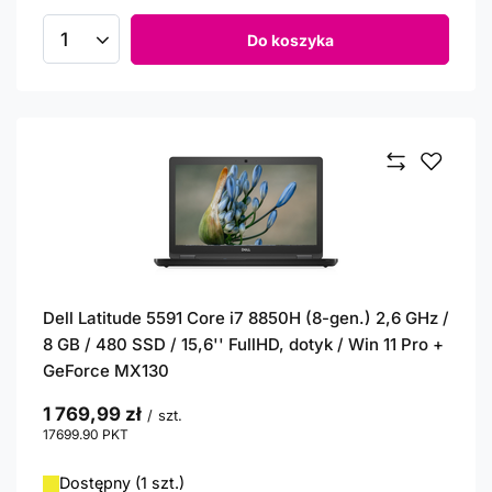
Do koszyka
Ilość produktów
Dell Latitude 5591 Core i7 8850H (8-gen.) 2,6 GHz /
8 GB / 480 SSD / 15,6'' FullHD, dotyk / Win 11 Pro +
GeForce MX130
1 769,99 zł
/
szt.
17699.90
PKT
punktów
Dostępny (1 szt.)