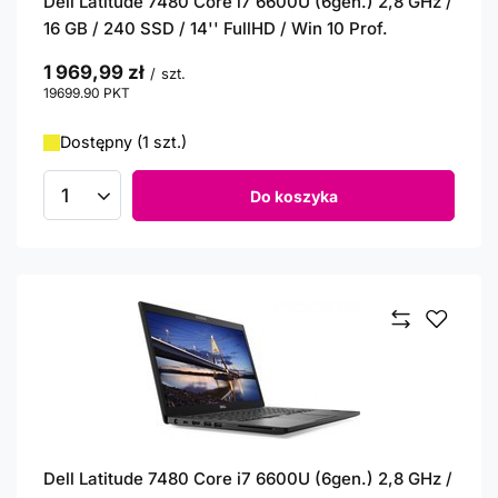
Dell Latitude 7480 Core i7 6600U (6gen.) 2,8 GHz /
16 GB / 240 SSD / 14'' FullHD / Win 10 Prof.
1 969,99 zł
/
szt.
19699.90
PKT
punktów
Dostępny (1 szt.)
Do koszyka
Ilość produktów
Dell Latitude 7480 Core i7 6600U (6gen.) 2,8 GHz /