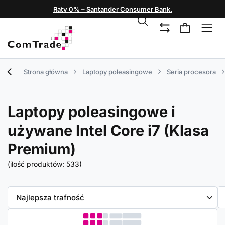
Raty 0% – Santander Consumer Bank.
Strona główna
Laptopy poleasingowe
Seria procesora
Laptopy poleasingowe i
używane Intel Core i7 (Klasa
Premium)
(ilość produktów:
533
)
Zmień sortowanie
Najlepsza trafność