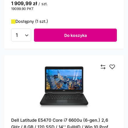
1 909,99 zł
/
szt.
19099.90
PKT
punktów
Dostępny (1 szt.)
Do koszyka
Ilość produktów
Dell Latitude E5470 Core i7 6600u (6-gen.) 2,6
GHz / 8 GB / 120 SSD / 14'' FullHD / Win 10 Prof.