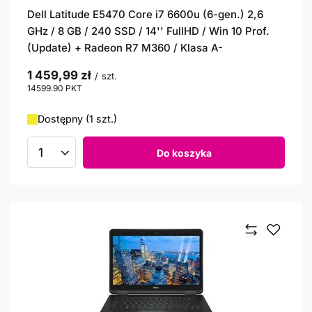
Dell Latitude E5470 Core i7 6600u (6-gen.) 2,6
GHz / 8 GB / 240 SSD / 14'' FullHD / Win 10 Prof.
(Update) + Radeon R7 M360 / Klasa A-
1 459,99 zł
/
szt.
14599.90
PKT
punktów
Dostępny (1 szt.)
Do koszyka
Ilość produktów