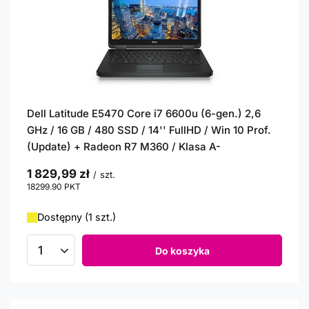
Dell Latitude E5470 Core i7 6600u (6-gen.) 2,6
GHz / 16 GB / 480 SSD / 14'' FullHD / Win 10 Prof.
(Update) + Radeon R7 M360 / Klasa A-
1 829,99 zł
/
szt.
18299.90
PKT
punktów
Dostępny (1 szt.)
Do koszyka
Ilość produktów