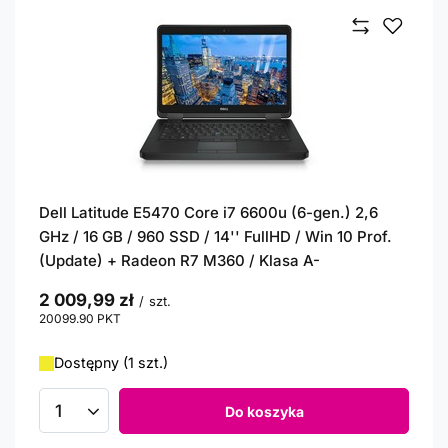
Dell Latitude E5470 Core i7 6600u (6-gen.) 2,6
GHz / 16 GB / 960 SSD / 14'' FullHD / Win 10 Prof.
(Update) + Radeon R7 M360 / Klasa A-
2 009,99 zł
/
szt.
20099.90
PKT
punktów
Dostępny (1 szt.)
Do koszyka
Ilość produktów