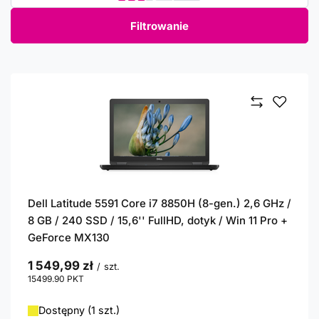
Filtrowanie
Dell Latitude 5591 Core i7 8850H (8-gen.) 2,6 GHz /
8 GB / 240 SSD / 15,6'' FullHD, dotyk / Win 11 Pro +
GeForce MX130
1 549,99 zł
/
szt.
15499.90
PKT
punktów
Dostępny (1 szt.)