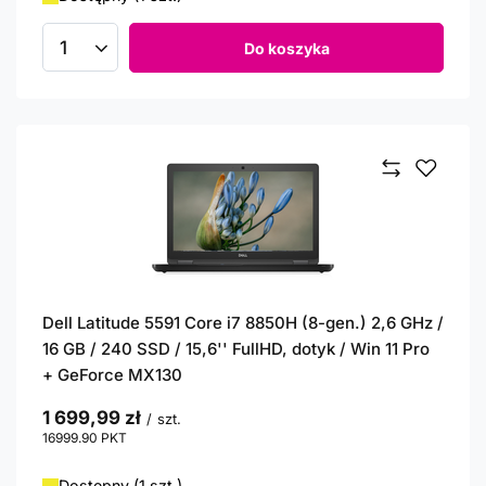
Do koszyka
Ilość produktów
Dell Latitude 5591 Core i7 8850H (8-gen.) 2,6 GHz /
16 GB / 240 SSD / 15,6'' FullHD, dotyk / Win 11 Pro
+ GeForce MX130
1 699,99 zł
/
szt.
16999.90
PKT
punktów
Dostępny (1 szt.)