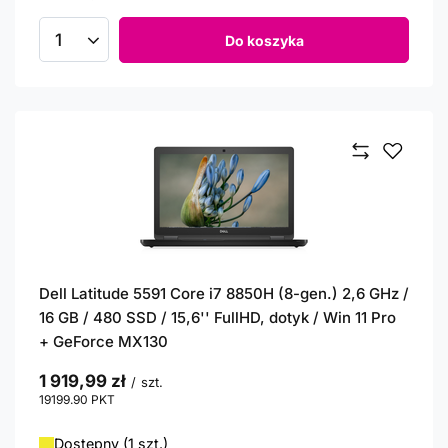
Do koszyka
Ilość produktów
Dell Latitude 5591 Core i7 8850H (8-gen.) 2,6 GHz /
16 GB / 480 SSD / 15,6'' FullHD, dotyk / Win 11 Pro
+ GeForce MX130
1 919,99 zł
/
szt.
19199.90
PKT
punktów
Dostępny (1 szt.)