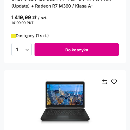
(Update) + Radeon R7 M360 / Klasa A-
1 419,99 zł
/
szt.
14199.90
PKT
punktów
Dostępny (1 szt.)
Do koszyka
Ilość produktów