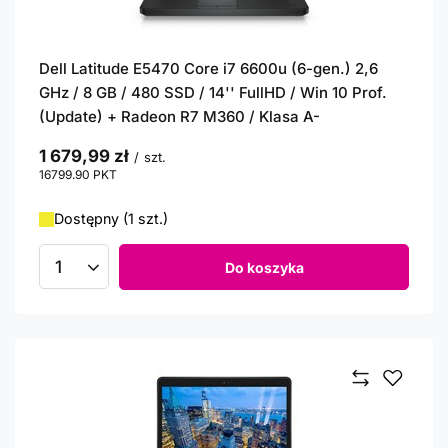
Dell Latitude E5470 Core i7 6600u (6-gen.) 2,6
GHz / 8 GB / 480 SSD / 14'' FullHD / Win 10 Prof.
(Update) + Radeon R7 M360 / Klasa A-
1 679,99 zł
/
szt.
16799.90
PKT
punktów
Dostępny (1 szt.)
Do koszyka
Ilość produktów