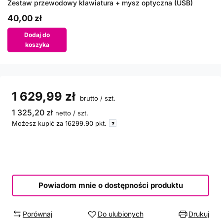
Zestaw przewodowy klawiatura + mysz optyczna (USB)
40,00 zł
Dodaj do
koszyka
1 629,99 zł
brutto
/
szt.
1 325,20 zł
netto
/
szt.
Możesz kupić za
16299.90
pkt.
Powiadom mnie o dostępności produktu
Porównaj
Do ulubionych
Drukuj