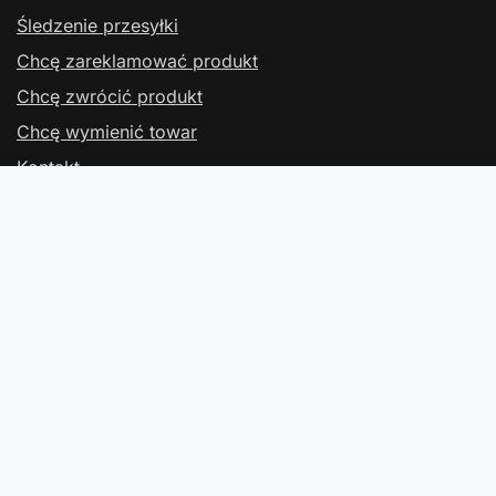
Śledzenie przesyłki
Chcę zareklamować produkt
Chcę zwrócić produkt
Chcę wymienić towar
Kontakt
Konto
Regulaminy
Kontakt
W sklepie prezentujemy ceny brutto (z VAT).
Stawki VAT dla konsumentów z kraju:
Polska
.