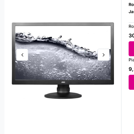
Ro
Ja
Ro
30
Pi
9,