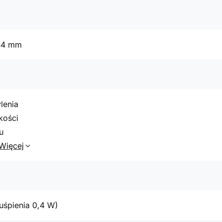
44 mm
lenia
kości
u
Więcej
uśpienia 0,4 W)