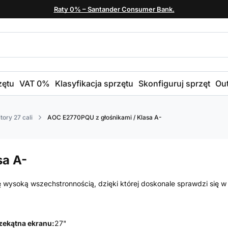
Raty 0% – Santander Consumer Bank.
zętu
VAT 0%
Klasyfikacja sprzętu
Skonfiguruj sprzęt
Out
tory 27 cali
AOC E2770PQU z głośnikami / Klasa A-
sa A-
wysoką wszechstronnością, dzięki której doskonale sprawdzi się w
zekątna ekranu:
27"