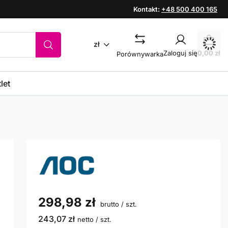
Kontakt:
+48 500 400 165
zł
Zaloguj się
0,00 zł
Porównywarka
let
298,98 zł
brutto
/
szt.
243,07 zł
netto
/
szt.