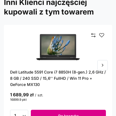
Inni Klienci najczęściej
kupowali z tym towarem
Dell Latitude 5591 Core i7 8850H (8-gen.) 2,6 GHz /
8 GB / 240 SSD / 15,6'' FullHD / Win 11 Pro +
GeForce MX130
1 689,99 zł
/
szt.
16899.9
pkt
punktów
Do koszyka