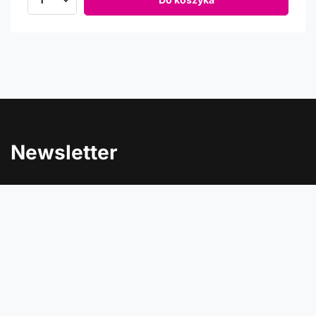
Newsletter
Informacje o rabatach, promocjach i nowościach w
Comtrade
Podaj swój adres e-mail
Wyrażam zgodę na przetwarzanie moich danych osobowych
(adres e-mail) na potrzeby wysyłki newslettera z informacją
handlową (marketing). Więcej w
polityce prywatności
.