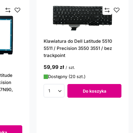
Klawiatura do Dell Latitude 5510
5511 / Precision 3550 3551 / bez
trackpoint
59,99 zł
/
szt.
titude
Dostępny (20 szt.)
cision
77N90,
Do koszyka
Ilość produktów
yka