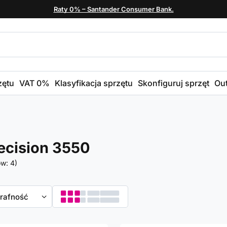
Raty 0% – Santander Consumer Bank.
zętu
VAT 0%
Klasyfikacja sprzętu
Skonfiguruj sprzęt
Out
recision 3550
ów:
4
)
towanie
trafność