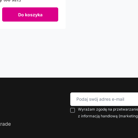
Do koszyka
roduktów
Podaj swój adres e-mail
Wyrażam zgodę na przetwarzanie 
z informacją handlową (marketing
trade