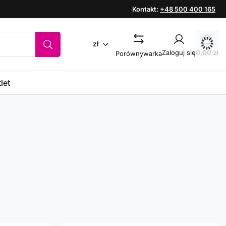
Kontakt:
+48 500 400 165
zł
Zaloguj się
0,00 zł
Porównywarka
let