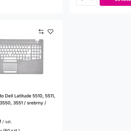
Ilość produktów
o Dell Latitude 5510, 5511,
3550, 3551 / srebrny /
ł
/
szt.
 (60 szt.)