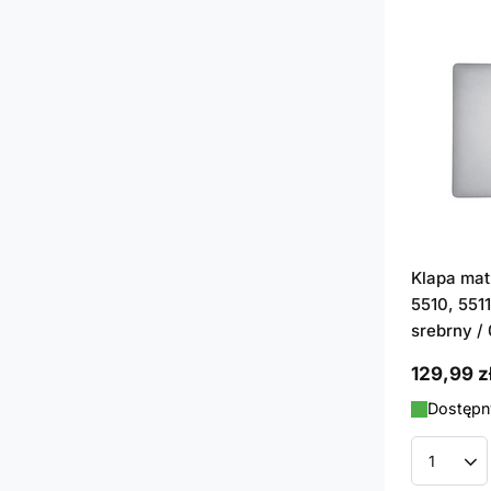
Klapa mat
5510, 5511
srebrny /
129,99 z
Dostępny
Ilość p