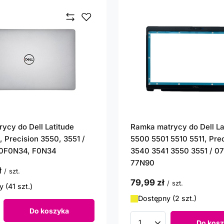
rycy do Dell Latitude
Ramka matrycy do Dell La
, Precision 3550, 3551 /
5500 5501 5510 5511, Pre
 0F0N34, F0N34
3540 3541 3550 3551 / 0
77N90
ł
/
szt.
79,99 zł
/
szt.
 (41 szt.)
Dostępny (2 szt.)
Do koszyka
roduktów
Do kosz