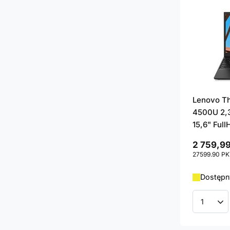
Lenovo Th
4500U 2,3
15,6" Full
2 759,99
27599.90
PK
Dostępny
Ilość p