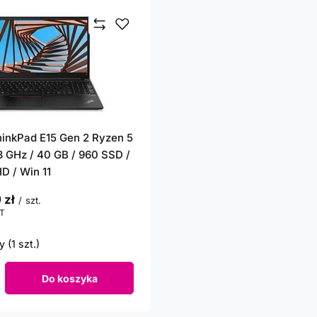
inkPad E15 Gen 2 Ryzen 5
 GHz / 40 GB / 960 SSD /
HD / Win 11
 zł
/
szt.
T
punktów
 (1 szt.)
Do koszyka
roduktów