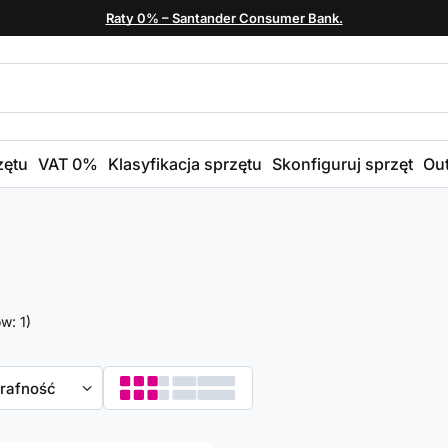
Raty 0% – Santander Consumer Bank.
zętu
VAT 0%
Klasyfikacja sprzętu
Skonfiguruj sprzęt
Out
ów:
1
)
towanie
trafność