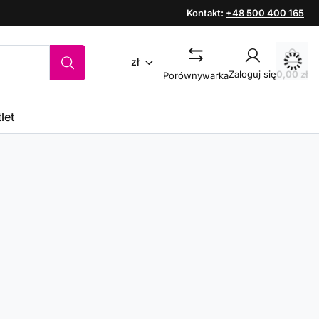
Kontakt:
+48 500 400 165
zł
Zaloguj się
0,00 zł
Porównywarka
let