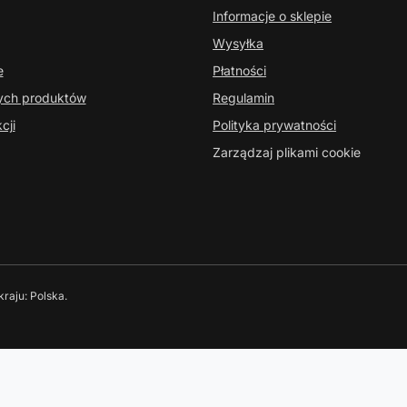
Informacje o sklepie
Wysyłka
e
Płatności
nych produktów
Regulamin
cji
Polityka prywatności
Zarządzaj plikami cookie
kraju:
Polska
.