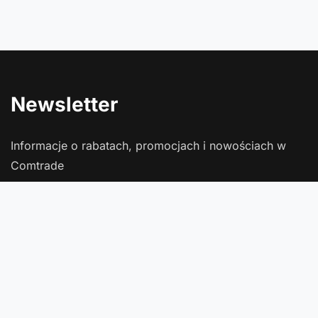
Newsletter
Informacje o rabatach, promocjach i nowościach w
Comtrade
Podaj swój adres e-mail
Wyrażam zgodę na przetwarzanie moich danych osobowych
(adres e-mail) na potrzeby wysyłki newslettera z informacją
handlową (marketing). Więcej w
polityce prywatności
.
Zapisz się