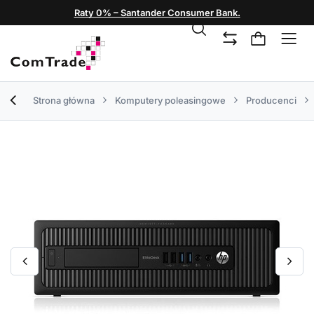
Raty 0% – Santander Consumer Bank.
Strona główna
Komputery poleasingowe
Producenci