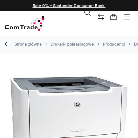
Raty 0% – Santander Consumer Bank.
Strona główna
Drukarki poleasingowe
Producenci
Dr