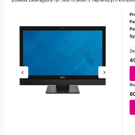
Pr
Pa
Po
Sy
Ze
40
Ro
80