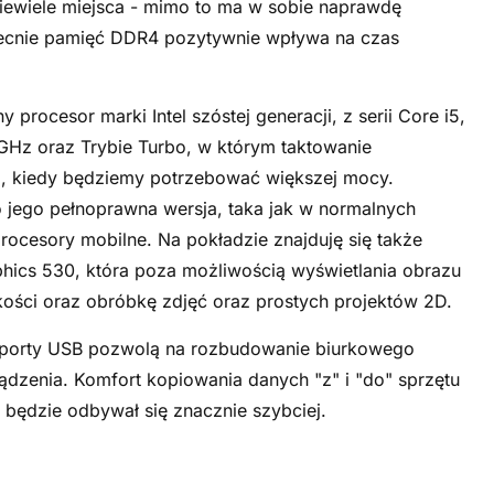
iewiele miejsca - mimo to ma w sobie naprawdę
ecnie pamięć DDR4 pozytywnie wpływa na czas
rocesor marki Intel szóstej generacji, z serii Core i5,
 GHz oraz Trybie Turbo, w którym taktowanie
i, kiedy będziemy potrzebować większej mocy.
to jego pełnoprawna wersja, taka jak w normalnych
procesory mobilne. Na pokładzie znajduję się także
phics 530
, która poza możliwością wyświetlania obrazu
akości oraz obróbkę zdjęć oraz prostych projektów 2D.
 porty USB pozwolą na rozbudowanie biurkowego
zenia. Komfort kopiowania danych "z" i "do" sprzętu
 będzie odbywał się znacznie szybciej.