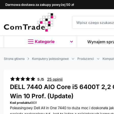
Darmowa dostawa za zakupy powyżej 50 zł
Kategorie
Wynajem spr
Strona główna
Komputery poleasingowe
Producenci
Kompute
25 opinii
5 /5
DELL 7440 AIO Core i5 6400T 2,2 GH
Win 10 Prof. (Update)
Kod produktu
6831
Poleasingowy Dell All in One 7440 to duża moc i doskonała ja
posiada zaokrąglony tył. Jest to jeden z najcieńszych kompu