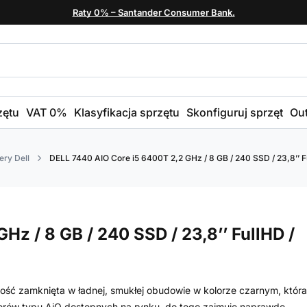
Raty 0% – Santander Consumer Bank.
zętu
VAT 0%
Klasyfikacja sprzętu
Skonfiguruj sprzęt
Out
ry Dell
DELL 7440 AIO Core i5 6400T 2,2 GHz / 8 GB / 240 SSD / 23,8’’ Fu
z / 8 GB / 240 SSD / 23,8’’ FullHD /
kość zamknięta w ładnej, smukłej obudowie w kolorze czarnym, która
terów typu AiO dostępnych na rynku, do tego zajmuje naprawdę...