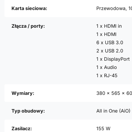
Karta sieciowa:
Przewodowa, 1
Złącza / porty:
1 x HDMI in
1 x HDMI
6 x USB 3.0
2 x USB 2.0
1 x DisplayPort
1 x Audio
1 x RJ-45
Wymiary:
380 x 565 x 6
Typ obudowy:
All in One (AiO)
Zasilacz:
155 W