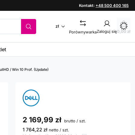
Kontakt:
+48 500 400 165
zł
Zaloguj się
0,00 zł
Porównywarka
let
llHD / Win 10 Prof. (Update)
2 169,99 zł
brutto
/
szt.
1 764,22 zł
netto
/
szt.