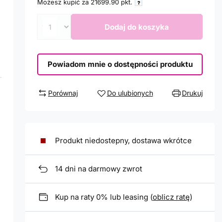
Możesz kupić za
21699.90
pkt.
Dodaj do koszyka
Powiadom mnie o dostępności produktu
Porównaj
Do ulubionych
Drukuj
Produkt niedostepny, dostawa wkrótce
14
dni na darmowy zwrot
Kup na raty 0% lub leasing (
oblicz ratę
)