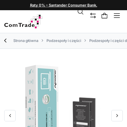
Raty 0% – Santander Consumer Bank.
Strona główna
Podzespoły i części
Podzespoły i części 