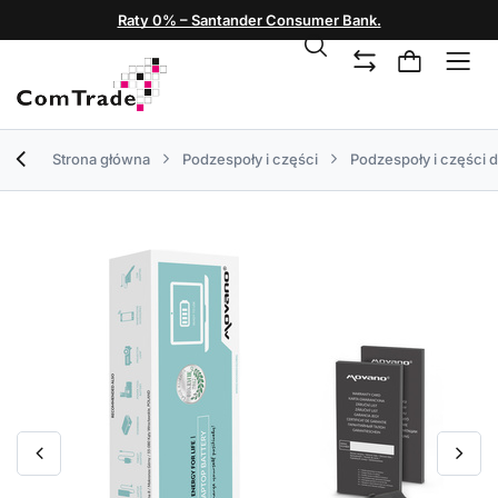
Raty 0% – Santander Consumer Bank.
Strona główna
Podzespoły i części
Podzespoły i części 