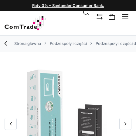
Raty 0% – Santander Consumer Bank.
Strona główna
Podzespoły i części
Podzespoły i części 