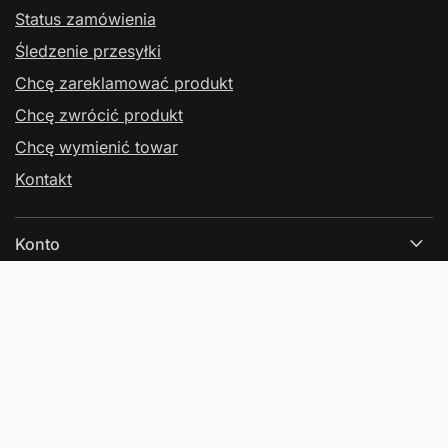
Status zamówienia
Śledzenie przesyłki
Chcę zareklamować produkt
Chcę zwrócić produkt
Chcę wymienić towar
Kontakt
Konto
Regulaminy
Kontakt
W sklepie prezentujemy ceny brutto (z VAT).
Stawki VAT dla konsumentów z kraju:
Polska
.