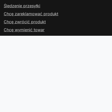
Śledzenie przesyłki
Chcę zareklamować produkt
Chcę zwrócić produkt
Chcę wymienić towar
Kontakt
Konto
Regulaminy
Kontakt
W sklepie prezentujemy ceny brutto (z VAT).
Stawki VAT dla konsumentów z kraju:
Polska
.