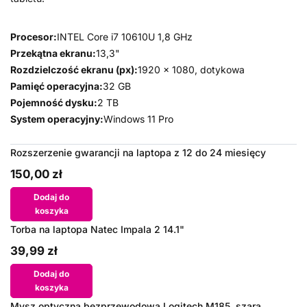
Procesor:
INTEL Core i7 10610U 1,8 GHz
Przekątna ekranu:
13,3"
Rozdzielczość ekranu (px):
1920 x 1080, dotykowa
Pamięć operacyjna:
32 GB
Pojemność dysku:
2 TB
System operacyjny:
Windows 11 Pro
Rozszerzenie gwarancji na laptopa z 12 do 24 miesięcy
150,00 zł
Dodaj do
koszyka
Torba na laptopa Natec Impala 2 14.1"
39,99 zł
Dodaj do
koszyka
Mysz optyczna bezprzewodowa Logitech M185, szara