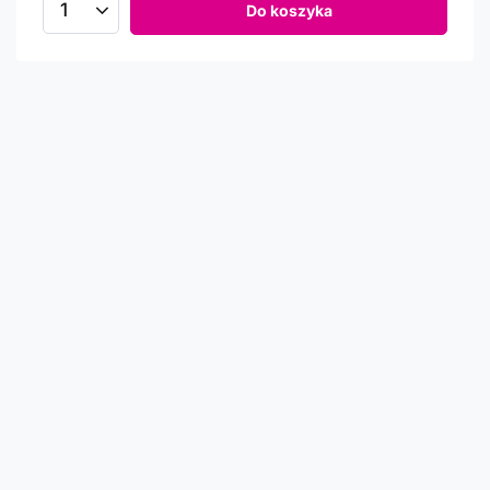
Do koszyka
Newsletter
Informacje o rabatach, promocjach i nowościach w
Comtrade
Podaj swój adres e-mail
Wyrażam zgodę na przetwarzanie moich danych osobowych
(adres e-mail) na potrzeby wysyłki newslettera z informacją