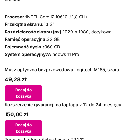
Procesor:
INTEL Core i7 10610U 1,8 GHz
Przekątna ekranu:
13,3"
Rozdzielczość ekranu (px):
1920 x 1080, dotykowa
Pamięć operacyjna:
32 GB
Pojemność dysku:
960 GB
System operacyjny:
Windows 11 Pro
Mysz optyczna bezprzewodowa Logitech M185, szara
49,28 zł
Dodaj do
koszyka
Rozszerzenie gwarancji na laptopa z 12 do 24 miesięcy
150,00 zł
Dodaj do
koszyka
Torba na laptopa Natec Impala 2 14.1"