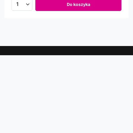
Do koszyka
Newsletter
Informacje o rabatach, promocjach i nowościach w
Comtrade
Podaj swój adres e-mail
Wyrażam zgodę na przetwarzanie moich danych osobowych
(adres e-mail) na potrzeby wysyłki newslettera z informacją