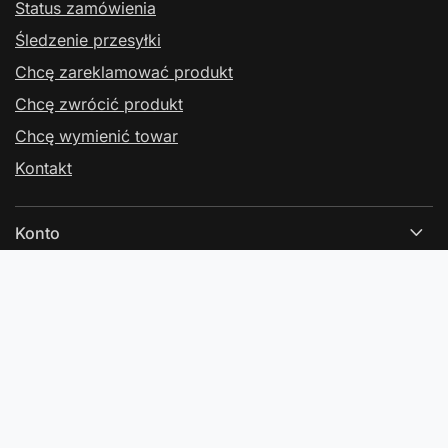
Status zamówienia
Śledzenie przesyłki
Chcę zareklamować produkt
Chcę zwrócić produkt
Chcę wymienić towar
Kontakt
Konto
Regulaminy
Kontakt
W sklepie prezentujemy ceny brutto (z VAT).
Stawki VAT dla konsumentów z kraju:
Polska
.