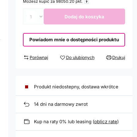
Możesz kupić za
98050.20
pkt.
Dodaj do koszyka
Powiadom mnie o dostępności produktu
Porównaj
Do ulubionych
Drukuj
Produkt niedostepny, dostawa wkrótce
14
dni na darmowy zwrot
Kup na raty 0% lub leasing (
oblicz ratę
)