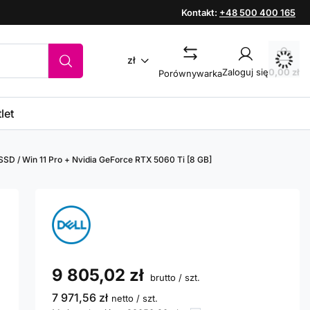
Kontakt:
+48 500 400 165
zł
Zaloguj się
0,00 zł
Porównywarka
let
 SSD / Win 11 Pro + Nvidia GeForce RTX 5060 Ti [8 GB]
9 805,02 zł
brutto
/
szt.
7 971,56 zł
netto
/
szt.