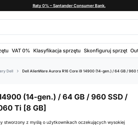
Raty 0% – Santander Consumer Bank.
zętu
VAT 0%
Klasyfikacja sprzętu
Skonfiguruj sprzęt
Out
ry Dell
Dell AlienWare Aurora R16 Core i9 14900 (14-gen.) / 64 GB / 960
14900 (14-gen.) / 64 GB / 960 SSD /
060 Ti [8 GB]
ny stworzony z myślą o użytkownikach oczekujących wysokiej