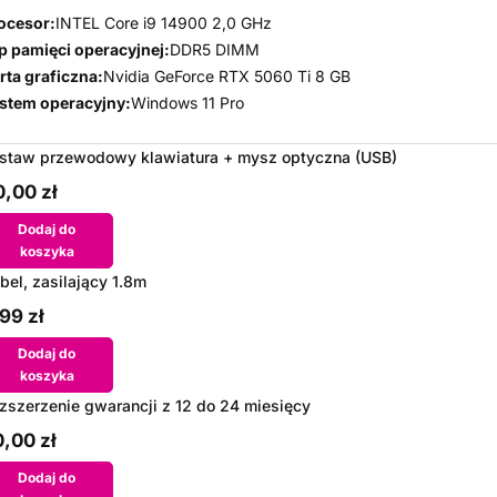
ocesor:
INTEL Core i9 14900 2,0 GHz
p pamięci operacyjnej:
DDR5 DIMM
rta graficzna:
Nvidia GeForce RTX 5060 Ti 8 GB
stem operacyjny:
Windows 11 Pro
staw przewodowy klawiatura + mysz optyczna (USB)
,00 zł
Dodaj do
koszyka
bel, zasilający 1.8m
99 zł
Dodaj do
koszyka
zszerzenie gwarancji z 12 do 24 miesięcy
,00 zł
Dodaj do