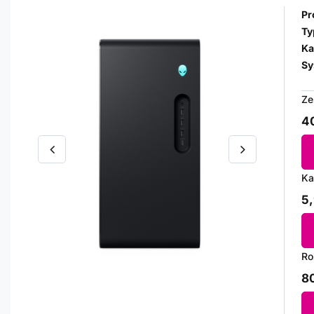
Pr
Ty
Ka
Sy
Ze
40
Ka
5,
Ro
80