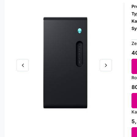
Pr
Ty
Ka
Sy
Ze
40
Ro
80
Ka
5,