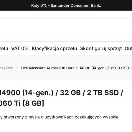
Raty 0% – Santander Consumer Bank.
zętu
VAT 0%
Klasyfikacja sprzętu
Skonfiguruj sprzęt
Out
ry Dell
Dell AlienWare Aurora R16 Core i9 14900 (14-gen.) / 32 GB / 2 TB
14900 (14-gen.) / 32 GB / 2 TB SSD /
060 Ti [8 GB]
ny stworzony z myślą o użytkownikach oczekujących wysokiej