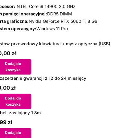
ocesor:
INTEL Core i9 14900 2,0 GHz
p pamięci operacyjnej:
DDR5 DIMM
rta graficzna:
Nvidia GeForce RTX 5060 Ti 8 GB
stem operacyjny:
Windows 11 Pro
staw przewodowy klawiatura + mysz optyczna (USB)
,00 zł
Dodaj do
koszyka
zszerzenie gwarancji z 12 do 24 miesięcy
,00 zł
Dodaj do
koszyka
bel, zasilający 1.8m
99 zł
Dodaj do