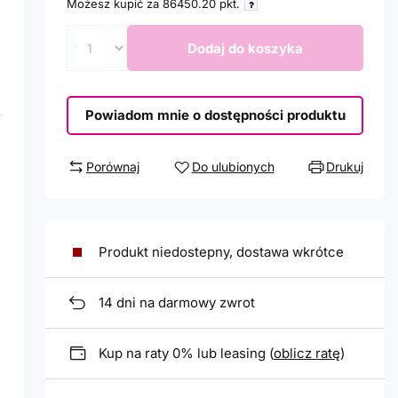
Możesz kupić za
86450.20
pkt.
Dodaj do koszyka
Powiadom mnie o dostępności produktu
Porównaj
Do ulubionych
Drukuj
Produkt niedostepny, dostawa wkrótce
14
dni na darmowy zwrot
Kup na raty 0% lub leasing (
oblicz ratę
)