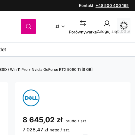
Kontakt:
+48 500 400 165
zł
Zaloguj się
0,00 zł
Porównywarka
let
 SSD / Win 11 Pro + Nvidia GeForce RTX 5060 Ti [8 GB]
8 645,02 zł
brutto
/
szt.
7 028,47 zł
netto
/
szt.