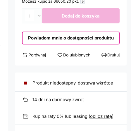
Możesz kupić za
66650.20
pkt.
Dodaj do koszyka
Powiadom mnie o dostępności produktu
Porównaj
Do ulubionych
Drukuj
Produkt niedostepny, dostawa wkrótce
14
dni na darmowy zwrot
Kup na raty 0% lub leasing (
oblicz ratę
)