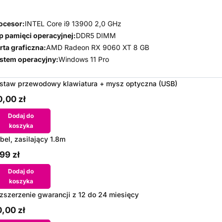
ocesor:
INTEL Core i9 13900 2,0 GHz
p pamięci operacyjnej:
DDR5 DIMM
rta graficzna:
AMD Radeon RX 9060 XT 8 GB
stem operacyjny:
Windows 11 Pro
staw przewodowy klawiatura + mysz optyczna (USB)
,00 zł
Dodaj do
koszyka
bel, zasilający 1.8m
99 zł
Dodaj do
koszyka
zszerzenie gwarancji z 12 do 24 miesięcy
,00 zł