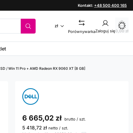
Kontakt:
+48 500 400 165
zł
Zaloguj się
0,00 zł
Porównywarka
let
0 SSD / Win 11 Pro + AMD Radeon RX 9060 XT [8 GB]
6 665,02 zł
brutto
/
szt.
5 418,72 zł
netto
/
szt.