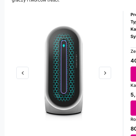
Pr
Ty
Ka
Sy
Ze
40
Ka
5,
Ro
80