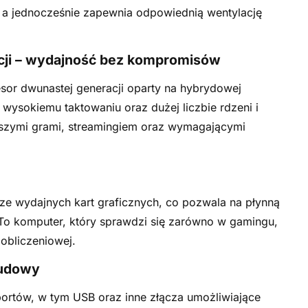
, a jednocześnie zapewnia odpowiednią wentylację
acji – wydajność bez kompromisów
esor dwunastej generacji oparty na hybrydowej
i wysokiemu taktowaniu oraz dużej liczbie rdzeni i
wszymi grami, streamingiem oraz wymagającymi
ze wydajnych kart graficznych, co pozwala na płynną
To komputer, który sprawdzi się zarówno w gamingu,
obliczeniowej.
budowy
 portów, w tym USB oraz inne złącza umożliwiające