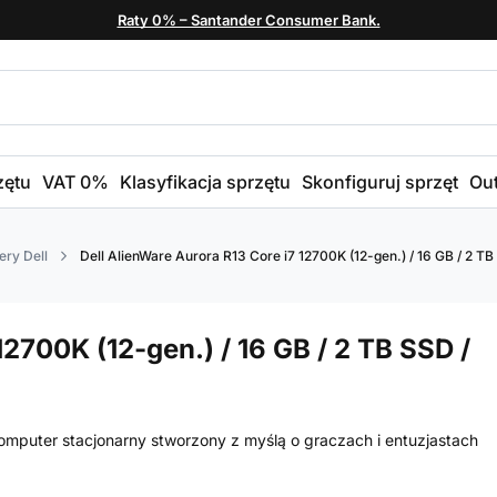
Raty 0% – Santander Consumer Bank.
zętu
VAT 0%
Klasyfikacja sprzętu
Skonfiguruj sprzęt
Out
ry Dell
Dell AlienWare Aurora R13 Core i7 12700K (12-gen.) / 16 GB / 2 TB
12700K (12-gen.) / 16 GB / 2 TB SSD /
omputer stacjonarny stworzony z myślą o graczach i entuzjastach