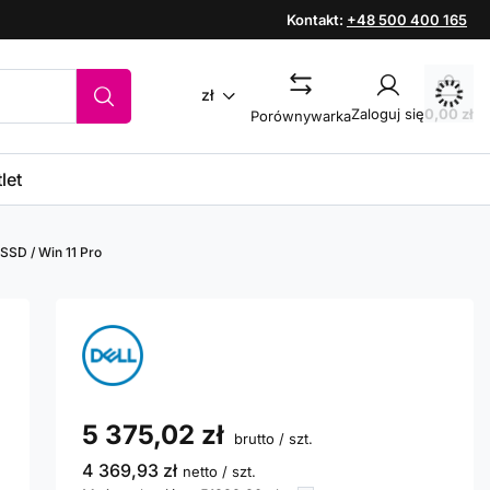
Kontakt:
+48 500 400 165
zł
Zaloguj się
0,00 zł
Porównywarka
let
 SSD / Win 11 Pro
5 375,02 zł
brutto
/
szt.
4 369,93 zł
netto
/
szt.