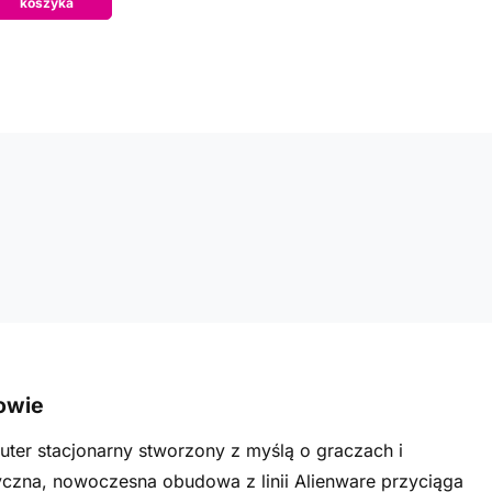
koszyka
owie
ter stacjonarny stworzony z myślą o graczach i
yczna, nowoczesna obudowa z linii Alienware przyciąga