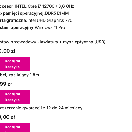
ocesor:
INTEL Core i7 12700K 3,6 GHz
p pamięci operacyjnej:
DDR5 DIMM
rta graficzna:
Intel UHD Graphics 770
stem operacyjny:
Windows 11 Pro
staw przewodowy klawiatura + mysz optyczna (USB)
,00 zł
Dodaj do
koszyka
bel, zasilający 1.8m
99 zł
Dodaj do
koszyka
zszerzenie gwarancji z 12 do 24 miesięcy
,00 zł
Dodaj do