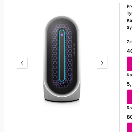
Pr
Ty
Ka
Sy
Ze
40
Ka
5,
Ro
80