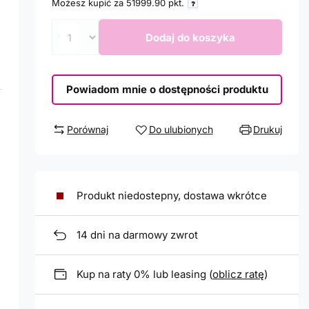
Możesz kupić za
51999.90
pkt.
Dodaj do koszyka
Powiadom mnie o dostępności produktu
Porównaj
Do ulubionych
Drukuj
Produkt niedostepny, dostawa wkrótce
14
dni na darmowy zwrot
Kup na raty 0% lub leasing (
oblicz ratę
)