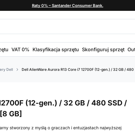
Raty 0% – Santander Consumer Bank.
zętu
VAT 0%
Klasyfikacja sprzętu
Skonfiguruj sprzęt
Out
ry Dell
Dell AlienWare Aurora R13 Core i7 12700F (12-gen.) / 32 GB / 4
12700F (12-gen.) / 32 GB / 480 SSD /
[8 GB]
arny stworzony z myślą o graczach i entuzjastach najwyższej