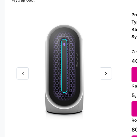
Pr
Ty
Ka
Sy
Ze
40
Ka
5,
Ro
80