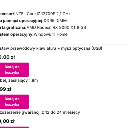
ocesor:
INTEL Core i7 12700F 2,1 GHz
p pamięci operacyjnej:
DDR5 DIMM
rta graficzna:
AMD Radeon RX 9060 XT 8 GB
stem operacyjny:
Windows 11 Home
staw przewodowy klawiatura + mysz optyczna (USB)
,00 zł
Dodaj do
koszyka
bel, zasilający 1.8m
99 zł
Dodaj do
koszyka
zszerzenie gwarancji z 12 do 24 miesięcy
,00 zł