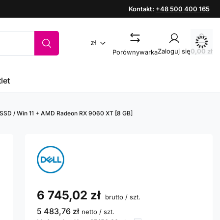
Kontakt:
+48 500 400 165
zł
Zaloguj się
0,00 zł
Porównywarka
let
80 SSD / Win 11 + AMD Radeon RX 9060 XT [8 GB]
6 745,02 zł
brutto
/
szt.
5 483,76 zł
netto
/
szt.