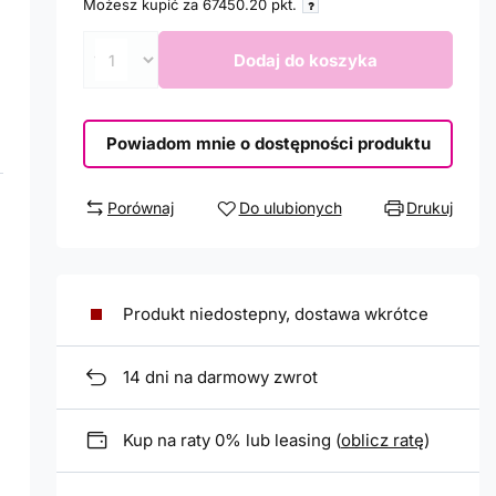
Możesz kupić za
67450.20
pkt.
Dodaj do koszyka
Powiadom mnie o dostępności produktu
Porównaj
Do ulubionych
Drukuj
Produkt niedostepny, dostawa wkrótce
14
dni na darmowy zwrot
Kup na raty 0% lub leasing (
oblicz ratę
)