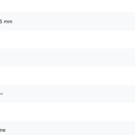
25 mm
me