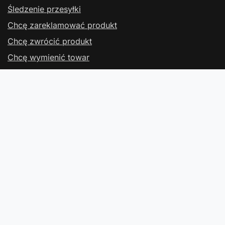
Śledzenie przesyłki
Chcę zareklamować produkt
Chcę zwrócić produkt
Chcę wymienić towar
Kontakt
Konto
Regulaminy
Kontakt
W sklepie prezentujemy ceny brutto (z VAT).
Stawki VAT dla konsumentów z kraju:
Polska
.