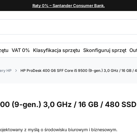
Raty 0% – Santander Consumer Bank.
zętu
VAT 0%
Klasyfikacja sprzętu
Skonfiguruj sprzęt
Out
ery HP
HP ProDesk 400 G6 SFF Core i5 9500 (9-gen.) 3,0 GHz / 16 GB / 
0 (9-gen.) 3,0 GHz / 16 GB / 480 SSD
rojektowany z myślą o środowisku biurowym i biznesowym.