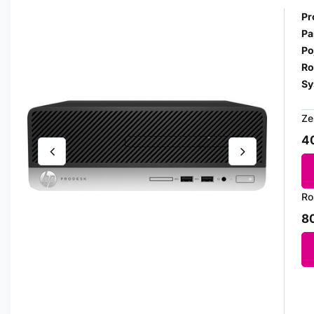
Pr
Pa
Po
Ro
Sy
Ze
40
Ro
80