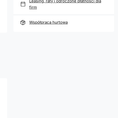
Leasing, raty i odroczone płatności dla
firm
Współpraca hurtowa