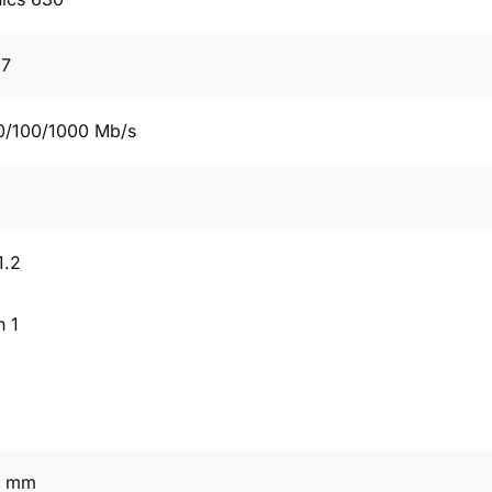
67
0/100/1000 Mb/s
1.2
n 1
5 mm