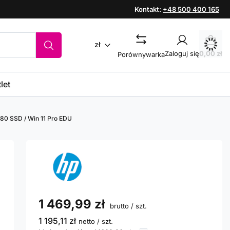
Kontakt:
+48 500 400 165
zł
Zaloguj się
0,00 zł
Porównywarka
let
480 SSD / Win 11 Pro EDU
1 469,99 zł
brutto
/
szt.
1 195,11 zł
netto
/
szt.