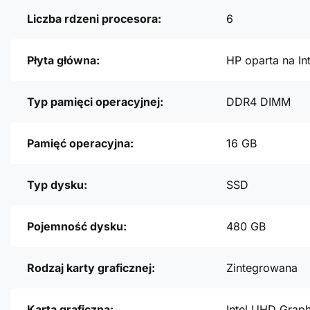
Liczba rdzeni procesora:
6
Płyta główna:
HP oparta na In
Typ pamięci operacyjnej:
DDR4 DIMM
Pamięć operacyjna:
16 GB
Typ dysku:
SSD
Pojemność dysku:
480 GB
Rodzaj karty graficznej:
Zintegrowana
Karta graficzna:
Intel UHD Grap