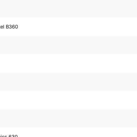
tel B360
hics 630