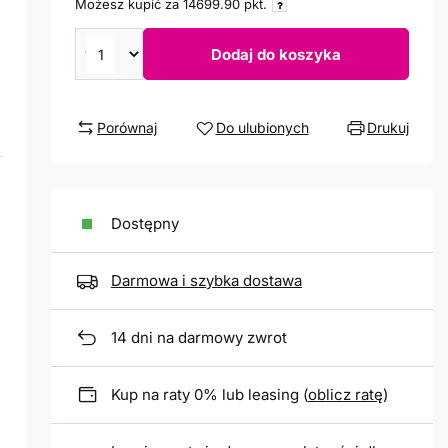
Możesz kupić za
14699.90
pkt.
Dodaj do koszyka
Porównaj
Do ulubionych
Drukuj
Dostępny
Darmowa i szybka dostawa
14
dni na darmowy zwrot
Kup na raty 0% lub leasing (
oblicz ratę
)