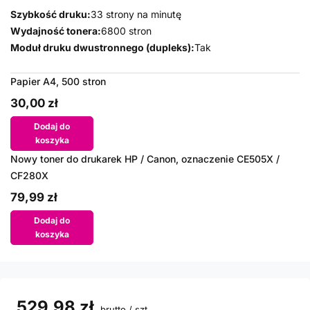
Szybkość druku:
33 strony na minutę
Wydajność tonera:
6800 stron
Moduł druku dwustronnego (dupleks):
Tak
Papier A4, 500 stron
30,00 zł
Dodaj do
koszyka
Nowy toner do drukarek HP / Canon, oznaczenie CE505X /
CF280X
79,99 zł
Dodaj do
koszyka
529,98 zł
brutto
/
szt.