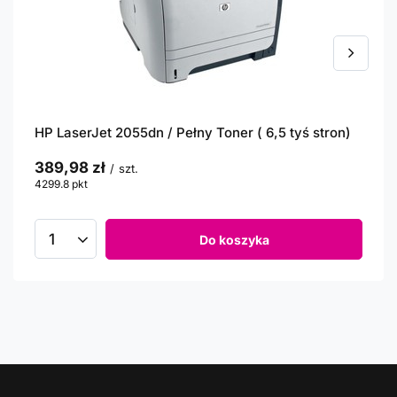
HP LaserJet 2055dn / Pełny Toner ( 6,5 tyś stron)
389,98 zł
/
szt.
4299.8
pkt
punktów
Do koszyka