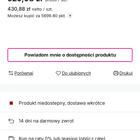
430,88 zł
netto
/
szt.
Możesz kupić za
5699.80
pkt.
Powiadom mnie o dostępności produktu
Porównaj
Do ulubionych
Drukuj
Produkt niedostepny, dostawa wkrótce
14
dni na darmowy zwrot
Kup na raty 0% lub leasing (
oblicz ratę
)