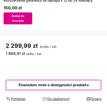
Rozszerzenie gwarancji na laptopa z 12 do 24 miesięcy
150,00 zł
Dodaj do
koszyka
2 299,99 zł
brutto
/
szt.
1 869,91 zł
netto
/
szt.
Powiadom mnie o dostępności produktu
Porównaj
Do ulubionych
Drukuj