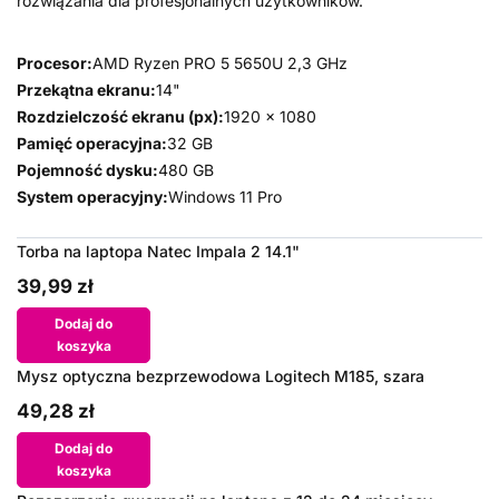
rozwiązania dla profesjonalnych użytkowników.
Procesor:
AMD Ryzen PRO 5 5650U 2,3 GHz
Przekątna ekranu:
14"
Rozdzielczość ekranu (px):
1920 x 1080
Pamięć operacyjna:
32 GB
Pojemność dysku:
480 GB
System operacyjny:
Windows 11 Pro
Torba na laptopa Natec Impala 2 14.1"
39,99 zł
Dodaj do
koszyka
Mysz optyczna bezprzewodowa Logitech M185, szara
49,28 zł
Dodaj do
koszyka