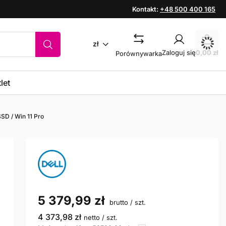
Kontakt:
+48 500 400 165
zł
Zaloguj się
0,00 zł
Porównywarka
let
SSD / Win 11 Pro
5 379,99 zł
brutto
/
szt.
4 373,98 zł
netto
/
szt.