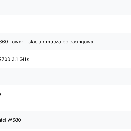
3660 Tower – stacja robocza poleasingowa
12700 2,1 GHz
e
Intel W680