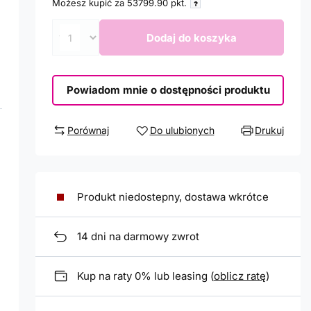
Możesz kupić za
53799.90
pkt.
Dodaj do koszyka
Powiadom mnie o dostępności produktu
Porównaj
Do ulubionych
Drukuj
Produkt niedostepny, dostawa wkrótce
14
dni na darmowy zwrot
Kup na raty 0% lub leasing (
oblicz ratę
)