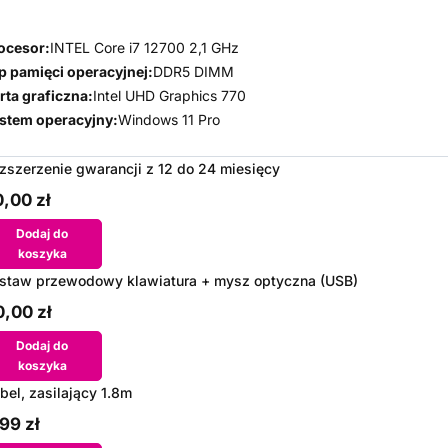
ocesor:
INTEL Core i7 12700 2,1 GHz
p pamięci operacyjnej:
DDR5 DIMM
rta graficzna:
Intel UHD Graphics 770
stem operacyjny:
Windows 11 Pro
zszerzenie gwarancji z 12 do 24 miesięcy
,00 zł
Dodaj do
koszyka
staw przewodowy klawiatura + mysz optyczna (USB)
,00 zł
Dodaj do
koszyka
bel, zasilający 1.8m
99 zł