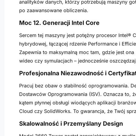
analityków danych, którzy potrzebują maszyny go
po zaawansowane obliczenia.
Moc 12. Generacji Intel Core
Sercem tej maszyny jest potężny procesor Intel® C
hybrydowej, łączącej rdzenie Performance i Effici
Zapewnia to maksymalną moc tam, gdzie jest ona n
wideo czy symulacjach – jednocześnie oszczędzaj
Profesjonalna Niezawodność i Certyfika
Pracuj bez obaw o stabilność oprogramowania. Del
Dostawców Oprogramowania (ISV). Oznacza to, że 
kątem płynnej obsługi wiodących aplikacji branżo
Cloud czy SolidWorks. To gwarancja, że Twój spr
Skalowalność i Przemyślany Design