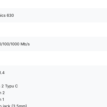
hics 630
0/100/1000 Mb/s
1.4
n 2 Typu C
n 2
n 1
o jack (3.5mm)