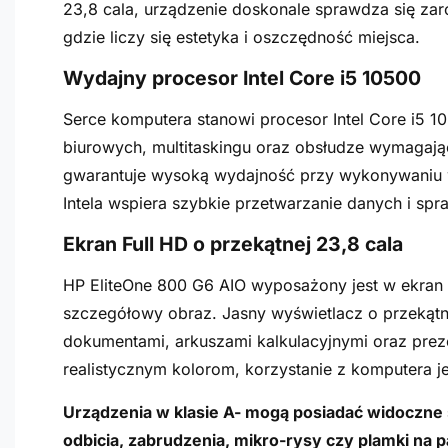
23,8 cala, urządzenie doskonale sprawdza się za
gdzie liczy się estetyka i oszczędność miejsca.
Wydajny procesor Intel Core i5 10500
Serce komputera stanowi procesor Intel Core i5 
biurowych, multitaskingu oraz obsłudze wymagając
gwarantuje wysoką wydajność przy wykonywaniu w
Intela wspiera szybkie przetwarzanie danych i s
Ekran Full HD o przekątnej 23,8 cala
HP EliteOne 800 G6 AIO wyposażony jest w ekran o
szczegółowy obraz. Jasny wyświetlacz o przekątn
dokumentami, arkuszami kalkulacyjnymi oraz preze
realistycznym kolorom, korzystanie z komputera j
Urządzenia w klasie A- mogą posiadać widoczne śl
odbicia, zabrudzenia, mikro-rysy czy plamki na 