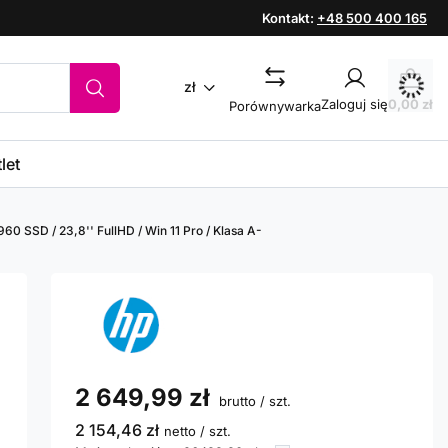
Kontakt:
+48 500 400 165
zł
Zaloguj się
0,00 zł
Porównywarka
let
60 SSD / 23,8'' FullHD / Win 11 Pro / Klasa A-
2 649,99 zł
brutto
/
szt.
2 154,46 zł
netto
/
szt.