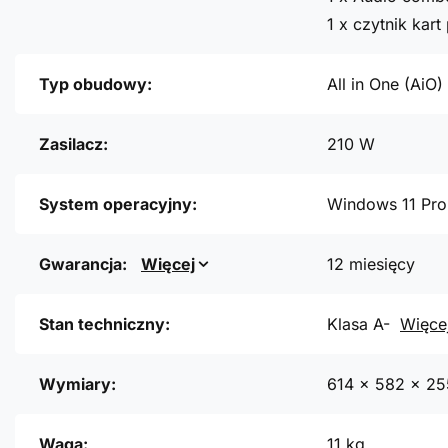
1 x czytnik kar
Typ obudowy:
All in One (AiO)
Zasilacz:
210 W
System operacyjny:
Windows 11 Pro
Gwarancja:
Więcej
12 miesięcy
Stan techniczny:
Klasa A-
Więce
Wymiary:
614 x 582 x 2
Waga:
11 kg