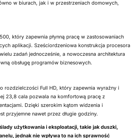
równo w biurach, jak i w przestrzeniach domowych,
10500, który zapewnia płynną pracę w zastosowaniach
ych aplikacji. Sześciordzeniowa konstrukcja procesora
ielu zadań jednocześnie, a nowoczesna architektura
prawną obsługę programów biznesowych.
 rozdzielczości Full HD, który zapewnia wyraźny i
ej 23,8 cala pozwala na komfortową pracę z
ntacjami. Dzięki szerokim kątom widzenia i
est przyjemne nawet przez długie godziny.
ady użytkowania i eksploatacji, takie jak duszki,
panelu, jednak nie wpływa to na ich sprawność