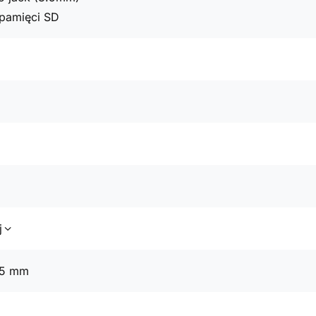
t pamięci SD
j
55 mm