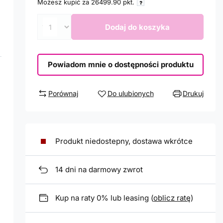
Możesz kupić za
26499.90
pkt.
Dodaj do koszyka
Powiadom mnie o dostępności produktu
Porównaj
Do ulubionych
Drukuj
Produkt niedostepny, dostawa wkrótce
14
dni na darmowy zwrot
Kup na raty 0% lub leasing (
oblicz ratę
)