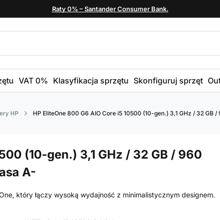
Raty 0% – Santander Consumer Bank.
zętu
VAT 0%
Klasyfikacja sprzętu
Skonfiguruj sprzęt
Out
ery HP
HP EliteOne 800 G6 AIO Core i5 10500 (10-gen.) 3,1 GHz / 32 GB / 9
500 (10-gen.) 3,1 GHz / 32 GB / 960
lasa A-
-One, który łączy wysoką wydajność z minimalistycznym designem.