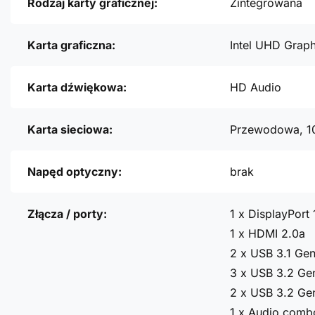
Rodzaj karty graficznej:
Zintegrowana
Karta graficzna:
Intel UHD Grap
Karta dźwiękowa:
HD Audio
Karta sieciowa:
Przewodowa, 1
Napęd optyczny:
brak
Złącza / porty:
1 x DisplayPort 
1 x HDMI 2.0a
2 x USB 3.1 Ge
3 x USB 3.2 Ge
2 x USB 3.2 Ge
1 x Audio comb