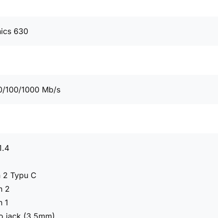
hics 630
0/100/1000 Mb/s
1.4
n 2 Typu C
n 2
n 1
o jack (3.5mm)