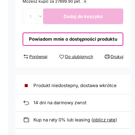
Możesz kupić za
27899.90
pkt.
Dodaj do koszyka
Powiadom mnie o dostępności produktu
Porównaj
Do ulubionych
Drukuj
Produkt niedostepny, dostawa wkrótce
14
dni na darmowy zwrot
Kup na raty 0% lub leasing (
oblicz ratę
)