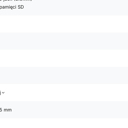
t pamięci SD
j
55 mm