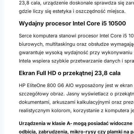
23,8 cala, urządzenie doskonale sprawdza się za
gdzie liczy się estetyka i oszczędność miejsca.
Wydajny procesor Intel Core i5 10500
Serce komputera stanowi procesor Intel Core i5 
biurowych, multitaskingu oraz obsłudze wymagając
gwarantuje wysoką wydajność przy wykonywaniu w
Intela wspiera szybkie przetwarzanie danych i s
Ekran Full HD o przekątnej 23,8 cala
HP EliteOne 800 G6 AIO wyposażony jest w ekran o
szczegółowy obraz. Jasny wyświetlacz o przekątn
dokumentami, arkuszami kalkulacyjnymi oraz preze
realistycznym kolorom, korzystanie z komputera j
Urządzenia w klasie A- mogą posiadać widoczne śl
odbicia, zabrudzenia, mikro-rysy czy plamki na 