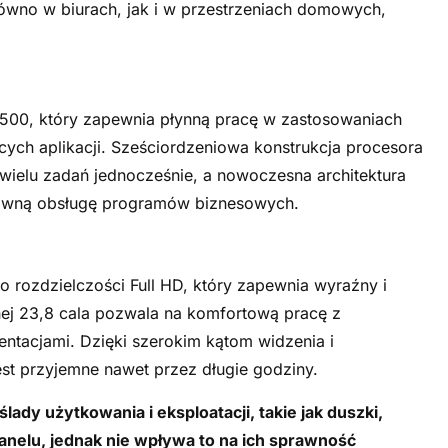
równo w biurach, jak i w przestrzeniach domowych,
10500, który zapewnia płynną pracę w zastosowaniach
ych aplikacji. Sześciordzeniowa konstrukcja procesora
ielu zadań jednocześnie, a nowoczesna architektura
prawną obsługę programów biznesowych.
 rozdzielczości Full HD, który zapewnia wyraźny i
ej 23,8 cala pozwala na komfortową pracę z
ntacjami. Dzięki szerokim kątom widzenia i
est przyjemne nawet przez długie godziny.
ady użytkowania i eksploatacji, takie jak duszki,
panelu, jednak nie wpływa to na ich sprawność