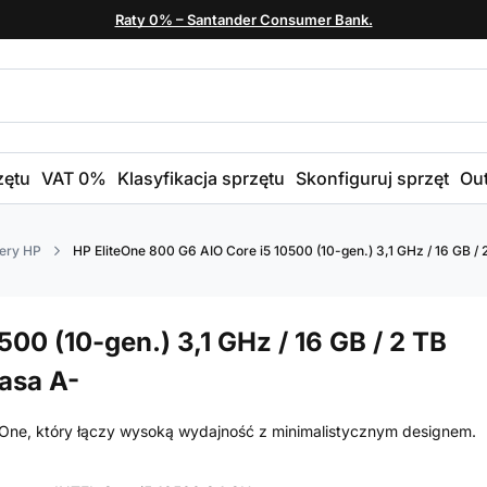
Raty 0% – Santander Consumer Bank.
zętu
VAT 0%
Klasyfikacja sprzętu
Skonfiguruj sprzęt
Out
ery HP
HP EliteOne 800 G6 AIO Core i5 10500 (10-gen.) 3,1 GHz / 16 GB / 2
00 (10-gen.) 3,1 GHz / 16 GB / 2 TB
lasa A-
-One, który łączy wysoką wydajność z minimalistycznym designem.