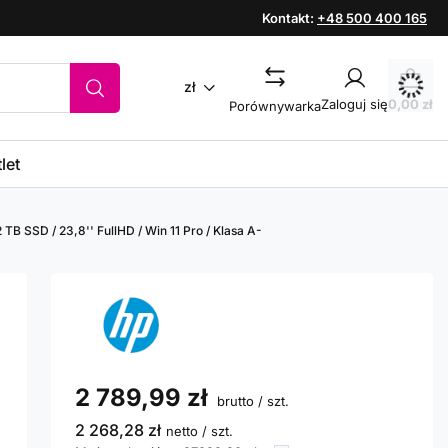
Kontakt:
+48 500 400 165
zł
Zaloguj się
0,00 zł
Porównywarka
let
 TB SSD / 23,8'' FullHD / Win 11 Pro / Klasa A-
2 789,99 zł
brutto
/
szt.
2 268,28 zł
netto
/
szt.