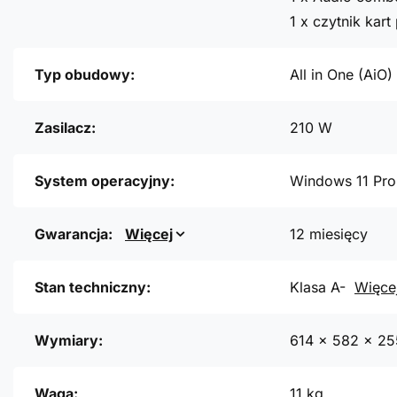
1 x czytnik kar
Typ obudowy:
All in One (AiO)
Zasilacz:
210 W
System operacyjny:
Windows 11 Pro
Gwarancja:
Więcej
12 miesięcy
Stan techniczny:
Klasa A-
Więce
Wymiary:
614 x 582 x 2
Waga:
11 kg