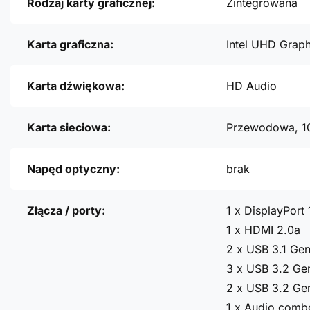
Rodzaj karty graficznej:
Zintegrowana
Karta graficzna:
Intel UHD Grap
Karta dźwiękowa:
HD Audio
Karta sieciowa:
Przewodowa, 1
Napęd optyczny:
brak
Złącza / porty:
1 x DisplayPort 
1 x HDMI 2.0a
2 x USB 3.1 Ge
3 x USB 3.2 Ge
2 x USB 3.2 Ge
1 x Audio comb