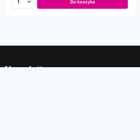
Do koszyka
Newsletter
Informacje o rabatach, promocjach i nowościach w
Comtrade
Podaj swój adres e-mail
Wyrażam zgodę na przetwarzanie moich danych osobowych
(adres e-mail) na potrzeby wysyłki newslettera z informacją