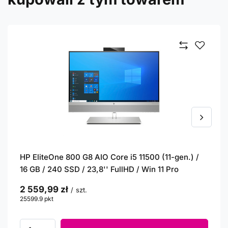
HP EliteOne 800 G8 AIO Core i5 11500 (11-gen.) /
16 GB / 240 SSD / 23,8'' FullHD / Win 11 Pro
2 559,99 zł
/
szt.
25599.9
pkt
punktów