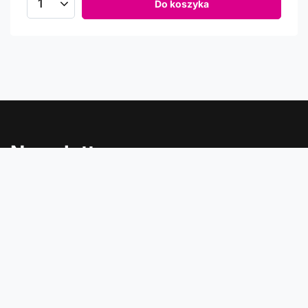
Do koszyka
Newsletter
Informacje o rabatach, promocjach i nowościach w
Comtrade
Podaj swój adres e-mail
Wyrażam zgodę na przetwarzanie moich danych osobowych
(adres e-mail) na potrzeby wysyłki newslettera z informacją