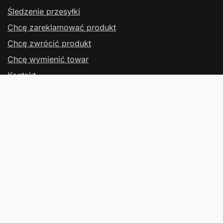
Śledzenie przesyłki
Chcę zareklamować produkt
Chcę zwrócić produkt
Chcę wymienić towar
Kontakt
Konto
Regulaminy
Kontakt
W sklepie prezentujemy ceny brutto (z VAT).
Stawki VAT dla konsumentów z kraju:
Polska
.