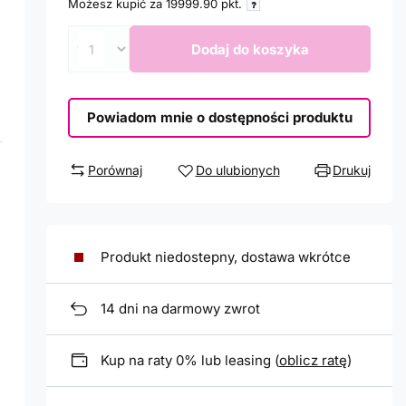
Możesz kupić za
19999.90
pkt.
Dodaj do koszyka
Powiadom mnie o dostępności produktu
Porównaj
Do ulubionych
Drukuj
Produkt niedostepny, dostawa wkrótce
14
dni na darmowy zwrot
Kup na raty 0% lub leasing (
oblicz ratę
)