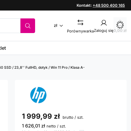
Kontakt:
+48 500 400 165
zł
Zaloguj się
0,00 zł
Porównywarka
let
 SSD / 23,8'' FullHD, dotyk / Win 11 Pro / Klasa A-
1 999,99 zł
brutto
/
szt.
1 626,01 zł
netto
/
szt.