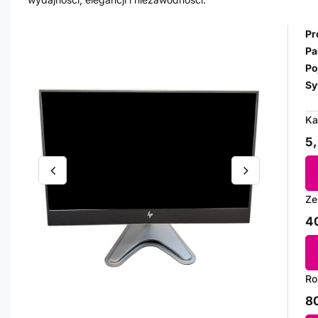
Pr
Pa
Po
Sy
Ka
5,
Ze
40
Ro
80