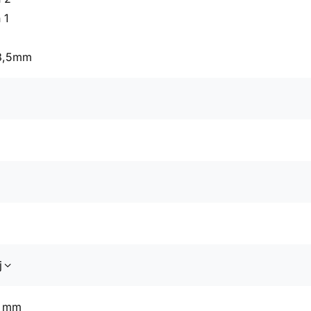
 1
 3,5mm
j
8 mm