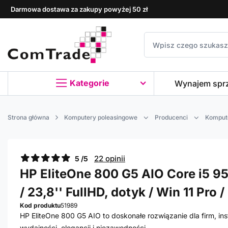
Darmowa dostawa za zakupy powyżej 50 zł
Kategorie
Wynajem spr
Strona główna
Komputery poleasingowe
Producenci
Komput
22 opinii
5 /5
HP EliteOne 800 G5 AIO Core i5 95
/ 23,8'' FullHD, dotyk / Win 11 Pro /
Kod produktu
51989
HP EliteOne 800 G5 AIO to doskonałe rozwiązanie dla firm, in
wydajności, elegancji i niezawodności.