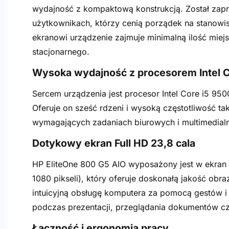
wydajność z kompaktową konstrukcją. Został zap
użytkownikach, którzy cenią porządek na stanowi
ekranowi urządzenie zajmuje minimalną ilość mie
stacjonarnego.
Wysoka wydajność z procesorem Intel C
Sercem urządzenia jest procesor Intel Core i5 9500
Oferuje on sześć rdzeni i wysoką częstotliwość t
wymagających zadaniach biurowych i multimedial
Dotykowy ekran Full HD 23,8 cala
HP EliteOne 800 G5 AIO wyposażony jest w ekran o
1080 pikseli), który oferuje doskonałą jakość obr
intuicyjną obsługę komputera za pomocą gestów i
podczas prezentacji, przeglądania dokumentów czy
Łączność i ergonomia pracy