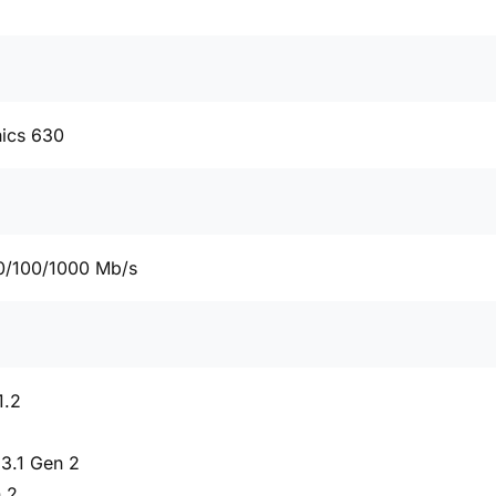
hics 630
0/100/1000 Mb/s
1.2
3.1 Gen 2
 2