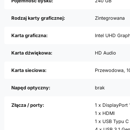
Pojemność dysku:
240 GB
Rodzaj karty graficznej:
Zintegrowana
Karta graficzna:
Intel UHD Grap
Karta dźwiękowa:
HD Audio
Karta sieciowa:
Przewodowa, 1
Napęd optyczny:
brak
Złącza / porty:
1 x DisplayPort 
1 x HDMI
1 x USB Typu C 
4 x USB 3.1 Gen