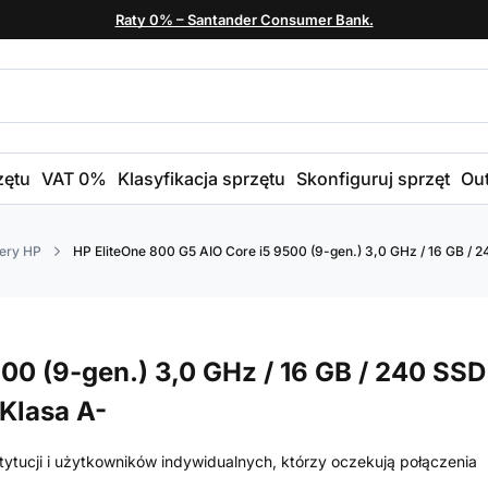
Raty 0% – Santander Consumer Bank.
zętu
VAT 0%
Klasyfikacja sprzętu
Skonfiguruj sprzęt
Out
ery HP
HP EliteOne 800 G5 AIO Core i5 9500 (9-gen.) 3,0 GHz / 16 GB / 240
00 (9-gen.) 3,0 GHz / 16 GB / 240 SSD
 Klasa A-
stytucji i użytkowników indywidualnych, którzy oczekują połączenia