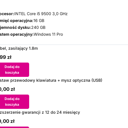
ocesor:
INTEL Core i5 9500 3,0 GHz
mięć operacyjna:
16 GB
jemność dysku:
240 GB
stem operacyjny:
Windows 11 Pro
bel, zasilający 1.8m
99 zł
Dodaj do
koszyka
staw przewodowy klawiatura + mysz optyczna (USB)
,00 zł
Dodaj do
koszyka
zszerzenie gwarancji z 12 do 24 miesięcy
,00 zł