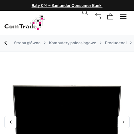
Raty 0% – Santander Consumer Bank.
Strona główna
Komputery poleasingowe
Producenci