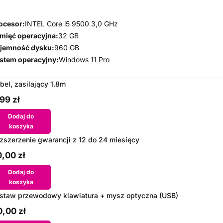
ocesor:
INTEL Core i5 9500 3,0 GHz
mięć operacyjna:
32 GB
jemność dysku:
960 GB
stem operacyjny:
Windows 11 Pro
bel, zasilający 1.8m
99 zł
Dodaj do
koszyka
zszerzenie gwarancji z 12 do 24 miesięcy
,00 zł
Dodaj do
koszyka
staw przewodowy klawiatura + mysz optyczna (USB)
,00 zł