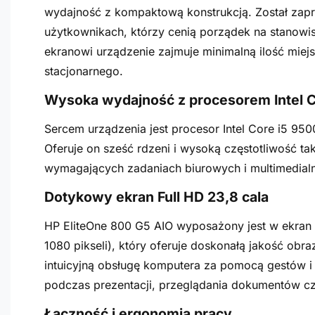
wydajność z kompaktową konstrukcją. Został zap
użytkownikach, którzy cenią porządek na stanowi
ekranowi urządzenie zajmuje minimalną ilość mie
stacjonarnego.
Wysoka wydajność z procesorem Intel C
Sercem urządzenia jest procesor Intel Core i5 9500
Oferuje on sześć rdzeni i wysoką częstotliwość t
wymagających zadaniach biurowych i multimedial
Dotykowy ekran Full HD 23,8 cala
HP EliteOne 800 G5 AIO wyposażony jest w ekran o
1080 pikseli), który oferuje doskonałą jakość obr
intuicyjną obsługę komputera za pomocą gestów i
podczas prezentacji, przeglądania dokumentów czy
Łączność i ergonomia pracy