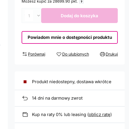
Możesz kupić za
28699.90
pkt.
Dodaj do koszyka
Powiadom mnie o dostępności produktu
Porównaj
Do ulubionych
Drukuj
Produkt niedostepny, dostawa wkrótce
14
dni na darmowy zwrot
Kup na raty 0% lub leasing (
oblicz ratę
)