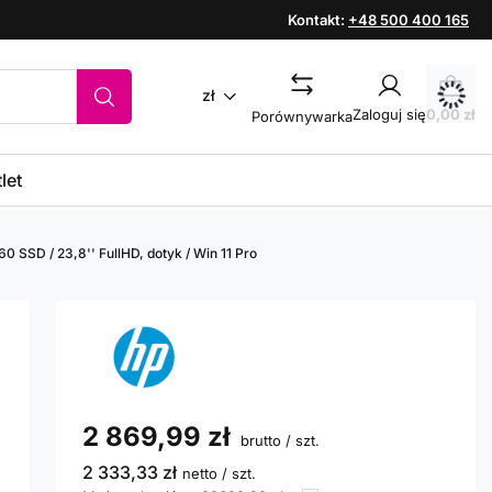
Kontakt:
+48 500 400 165
zł
Zaloguj się
0,00 zł
Porównywarka
let
0 SSD / 23,8'' FullHD, dotyk / Win 11 Pro
2 869,99 zł
brutto
/
szt.
2 333,33 zł
netto
/
szt.