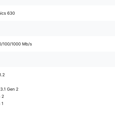
hics 630
0/100/1000 Mb/s
1.2
3.1 Gen 2
 2
 1