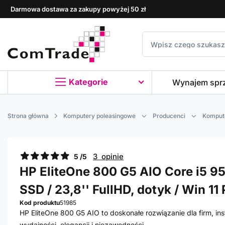
Darmowa dostawa za zakupy powyżej 50 zł
Kategorie
Wynajem spr
Strona główna
Komputery poleasingowe
Producenci
Komput
3 opinie
5 /5
HP EliteOne 800 G5 AIO Core i5 95
SSD / 23,8'' FullHD, dotyk / Win 11 
Kod produktu
51985
HP EliteOne 800 G5 AIO to doskonałe rozwiązanie dla firm, in
wydajności, elegancji i niezawodności.