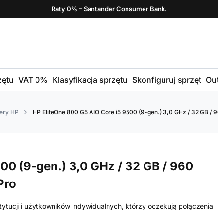
Raty 0% – Santander Consumer Bank.
zętu
VAT 0%
Klasyfikacja sprzętu
Skonfiguruj sprzęt
Out
ery HP
HP EliteOne 800 G5 AIO Core i5 9500 (9-gen.) 3,0 GHz / 32 GB / 96
00 (9-gen.) 3,0 GHz / 32 GB / 960
Pro
stytucji i użytkowników indywidualnych, którzy oczekują połączenia