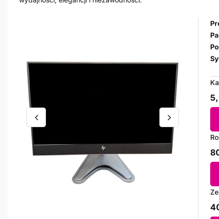
Pr
Pa
Po
Sy
Ka
5,
Ro
80
Ze
40