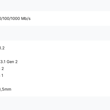
0/100/1000 Mb/s
1.2
3.1 Gen 2
 2
 1
 3,5mm