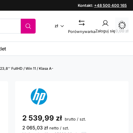
Kontakt:
+48 500 400 165
zł
Zaloguj się
0,00 zł
Porównywarka
let
3,8'' FullHD / Win 11 / Klasa A-
2 539,99 zł
brutto
/
szt.
2 065,03 zł
netto
/
szt.