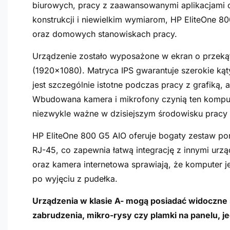
biurowych, pracy z zaawansowanymi aplikacjami c
konstrukcji i niewielkim wymiarom, HP EliteOne 
oraz domowych stanowiskach pracy.
Urządzenie zostało wyposażone w ekran o przekątn
(1920x1080). Matryca IPS gwarantuje szerokie ką
jest szczególnie istotne podczas pracy z grafiką,
Wbudowana kamera i mikrofony czynią ten kompute
niezwykle ważne w dzisiejszym środowisku pracy 
HP EliteOne 800 G5 AIO oferuje bogaty zestaw po
RJ-45, co zapewnia łatwą integrację z innymi urz
oraz kamera internetowa sprawiają, że komputer je
po wyjęciu z pudełka.
Urządzenia w klasie A- mogą posiadać widoczne śl
zabrudzenia, mikro-rysy czy plamki na panelu, j