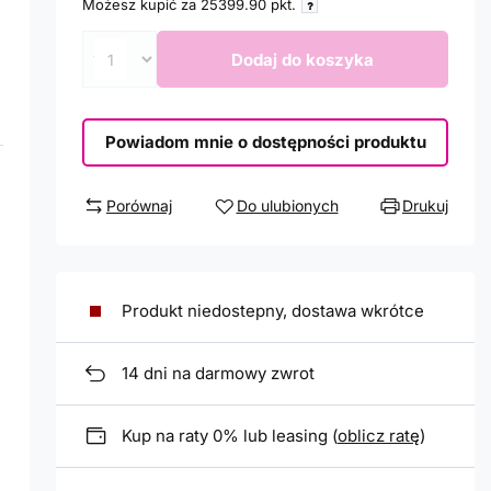
Możesz kupić za
25399.90
pkt.
Dodaj do koszyka
Powiadom mnie o dostępności produktu
Porównaj
Do ulubionych
Drukuj
Produkt niedostepny, dostawa wkrótce
14
dni na darmowy zwrot
Kup na raty 0% lub leasing (
oblicz ratę
)