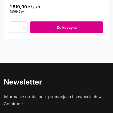
1 819,99 zł
/
szt.
18199.9
pkt
punktów
Do koszyka
Newsletter
Informacje o rabatach, promocjach i nowościach w
Comtrade